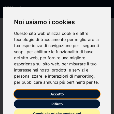
Noi usiamo i cookies
404 - Pagina non
Questo sito web utilizza cookie e altre
tecnologie di tracciamento per migliorare la
trovata
tua esperienza di navigazione per i seguenti
scopi:
per abilitare le funzionalità di base
del sito web
,
per fornire una migliore
La pagina che stai cercando non esiste o non è
esperienza sul sito web
,
per misurare il tuo
disponibile.
interesse nei nostri prodotti e servizi e
personalizzare le interazioni di marketing
,
per pubblicare annunci più pertinenti per te
.
Torna alla Home
Accetto
Rifiuto
Cambia le mie impostazioni