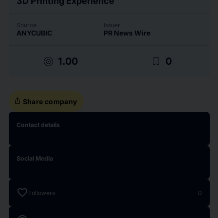
3D Printing Experience
Source
Issuer
ANYCUBIC
PR News Wire
target
bookmark_border
1.00
0
ios_share
Share company
Contact details
Social Media
favorite
Followers
0