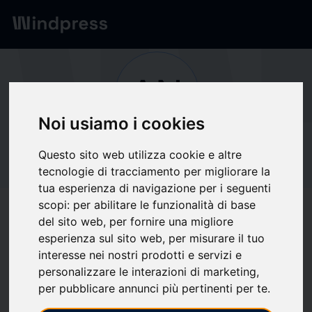
Network
/
Society
AN
Noi usiamo i cookies
Not verified
Questo sito web utilizza cookie e altre
ANYCUBIC
tecnologie di tracciamento per migliorare la
tua esperienza di navigazione per i seguenti
scopi:
per abilitare le funzionalità di base
Follow updates
favorite
del sito web
,
per fornire una migliore
esperienza sul sito web
,
per misurare il tuo
interesse nei nostri prodotti e servizi e
What we write about
personalizzare le interazioni di marketing
,
per pubblicare annunci più pertinenti per te
.
Computer hardware
Economics
Information Technology
Start-up
Telecomunicazioni