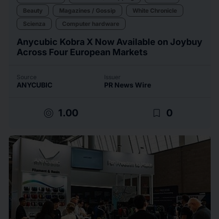
Beauty
Magazines / Gossip
White Chronicle
Scienza
Computer hardware
Anycubic Kobra X Now Available on Joybuy
Across Four European Markets
Source
Issuer
ANYCUBIC
PR News Wire
target
bookmark_border
1.00
0