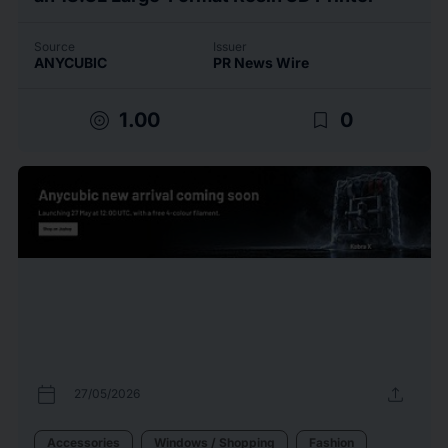
Source
Issuer
ANYCUBIC
PR News Wire
target
bookmark_border
1.00
0
calendar_today
upload
27/05/2026
Accessories
Windows / Shopping
Fashion