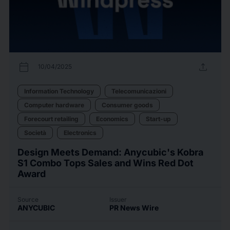
calendar_today
upload
10/04/2025
Information Technology
Telecomunicazioni
Computer hardware
Consumer goods
Forecourt retailing
Economics
Start-up
Società
Electronics
Design Meets Demand: Anycubic's Kobra
S1 Combo Tops Sales and Wins Red Dot
Award
Source
Issuer
ANYCUBIC
PR News Wire