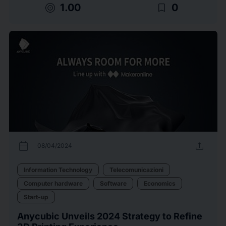
target
bookmark_border
1.00
0
calendar_today
upload
08/04/2024
Information Technology
Telecomunicazioni
Computer hardware
Software
Economics
Start-up
Anycubic Unveils 2024 Strategy to Refine