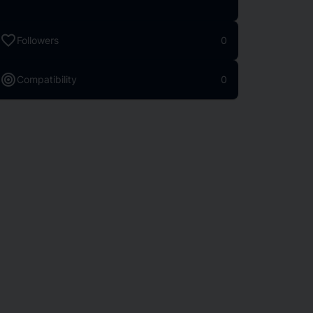
favorite
Followers
0
target
Compatibility
0