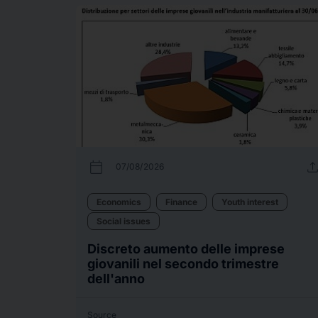
calendar_today
uplo
07/08/2026
Economics
Finance
Youth interest
Social issues
Discreto aumento delle imprese
giovanili nel secondo trimestre
dell'anno
Source