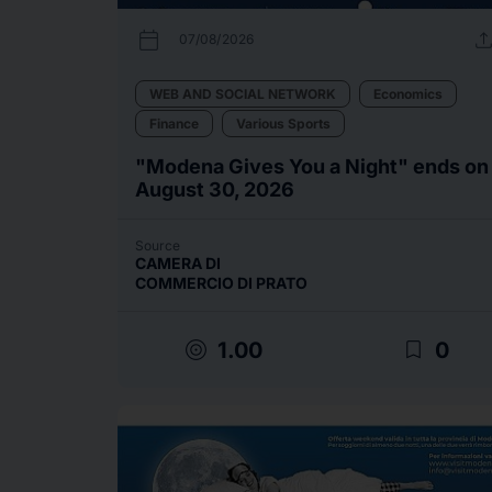
calendar_today
uplo
07/08/2026
WEB AND SOCIAL NETWORK
Economics
Finance
Various Sports
"Modena Gives You a Night" ends on
August 30, 2026
Source
CAMERA DI
COMMERCIO DI PRATO
target
bookmark_border
1.00
0