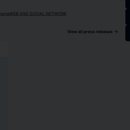
nterna
WEB AND SOCIAL NETWORK
arrow_forward
View all press releases
ad