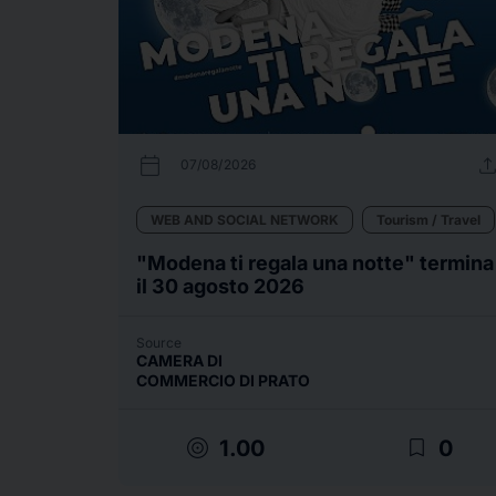
calendar_today
uplo
07/08/2026
WEB AND SOCIAL NETWORK
Tourism / Travel
"Modena ti regala una notte" termina
il 30 agosto 2026
Source
CAMERA DI
COMMERCIO DI PRATO
target
bookmark_border
1.00
0