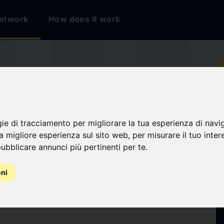
etwork
How does it work
io
 DI COMMERCIO
gie di tracciamento per migliorare la tua esperienza di navi
na migliore esperienza sul sito web
,
per misurare il tuo inter
O
ubblicare annunci più pertinenti per te
.
oni