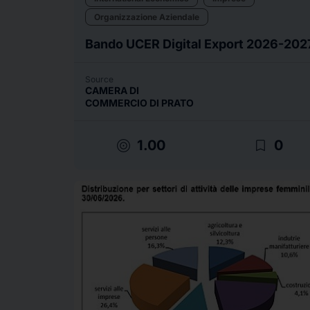
Organizzazione Aziendale
Bando UCER Digital Export 2026-202
Source
CAMERA DI
COMMERCIO DI PRATO
target
bookmark_border
1.00
0