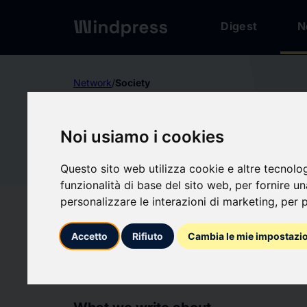
Digest
N
Network
/
Society
verified
Society
Noi usiamo i cookies
CAMERA
Questo sito web utilizza cookie e altre tecnolo
CA
funzionalità di base del sito web
,
per fornire u
DI PRAT
personalizzare le interazioni di marketing
,
per p
Accetto
Rifiuto
Cambia le mie impostazi
Follow updates
favorite