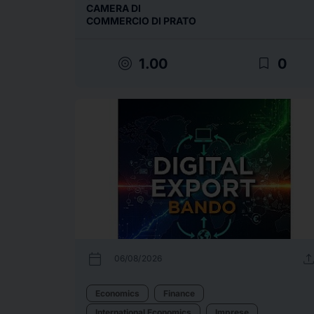
CAMERA DI
COMMERCIO DI PRATO
target
bookmark_border
1.00
0
calendar_today
uplo
06/08/2026
Economics
Finance
International Economics
Imprese