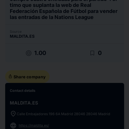
timo que suplanta la web de Real
Federación Española de Fútbol para vender
las entradas de la Nations League
Source
MALDITA.ES
target
bookmark_border
1.00
0
ios_share
Share company
Contact details
MALDITA.ES
location_on
Calle Embajadores 196 6A Madrid 28046 28046 Madrid
language
https://maldita.es/