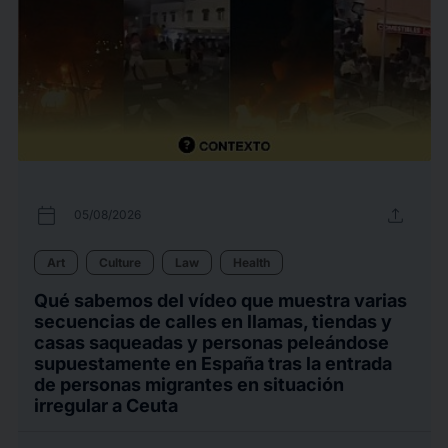
calendar_today
upload
05/08/2026
Art
Culture
Law
Health
Qué sabemos del vídeo que muestra varias
secuencias de calles en llamas, tiendas y
casas saqueadas y personas peleándose
supuestamente en España tras la entrada
de personas migrantes en situación
irregular a Ceuta