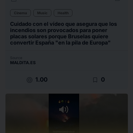
Cinema
Music
Health
Cuidado con el vídeo que asegura que los
incendios son provocados para poner
placas solares porque Bruselas quiere
convertir España "en la pila de Europa"
Source
MALDITA.ES
target
bookmark_border
1.00
0