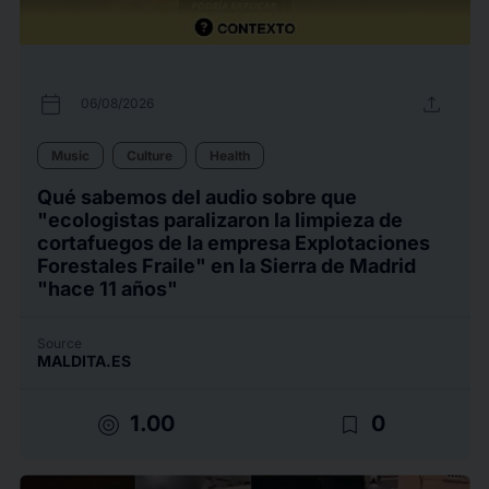
calendar_today
upload
06/08/2026
Music
Culture
Health
Qué sabemos del audio sobre que
"ecologistas paralizaron la limpieza de
cortafuegos de la empresa Explotaciones
Forestales Fraile" en la Sierra de Madrid
"hace 11 años"
Source
MALDITA.ES
target
bookmark_border
1.00
0