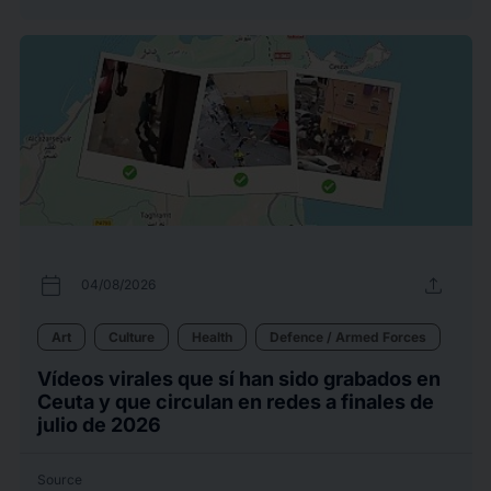
calendar_today
upload
04/08/2026
Art
Culture
Health
Defence / Armed Forces
Vídeos virales que sí han sido grabados en
Ceuta y que circulan en redes a finales de
julio de 2026
Source