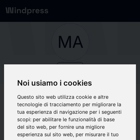
Network
/
Society
MA
verified
Society
MALDITA.ES
Noi usiamo i cookies
Questo sito web utilizza cookie e altre
Follow updates
favorite
tecnologie di tracciamento per migliorare la
tua esperienza di navigazione per i seguenti
scopi:
per abilitare le funzionalità di base
What we write about
del sito web
,
per fornire una migliore
esperienza sul sito web
,
per misurare il tuo
Art
Culture
Health
Law
Music