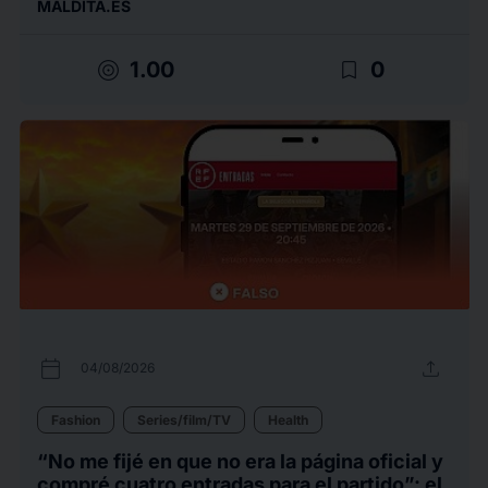
MALDITA.ES
target
bookmark_border
1.00
0
calendar_today
upload
04/08/2026
Fashion
Series/film/TV
Health
“No me fijé en que no era la página oficial y
compré cuatro entradas para el partido”: el