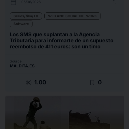
calendar_today
upload
05/08/2026
Series/film/TV
WEB AND SOCIAL NETWORK
Software
Los SMS que suplantan a la Agencia
Tributaria para informarte de un supuesto
reembolso de 411 euros: son un timo
Source
MALDITA.ES
target
bookmark_border
1.00
0