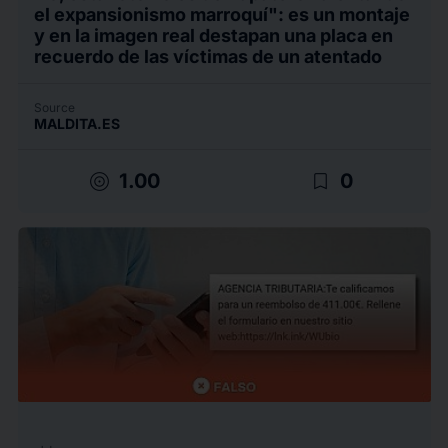
el expansionismo marroquí": es un montaje
y en la imagen real destapan una placa en
recuerdo de las víctimas de un atentado
Source
MALDITA.ES
target
bookmark_border
1.00
0