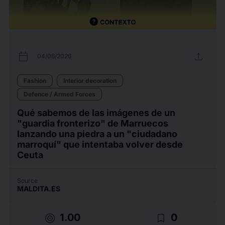
calendar_today
upload
04/08/2026
Fashion
Interior decoration
Defence / Armed Forces
Qué sabemos de las imágenes de un
"guardia fronterizo" de Marruecos
lanzando una piedra a un "ciudadano
marroquí" que intentaba volver desde
Ceuta
Source
MALDITA.ES
target
bookmark_border
1.00
0