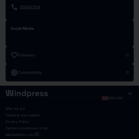
phone
659541204
Social Media
favorite
Followers
0
target
Compatibility
0
expand_more
ENGLISH
Who we are
Contacts and support
Privacy Policy
Termini e condizioni d'uso
open_in_new
Mediaddress.com