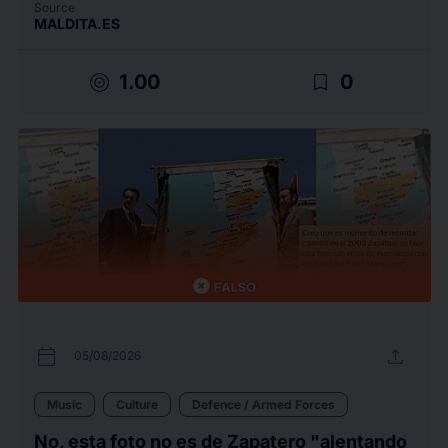
Source
MALDITA.ES
target
bookmark_border
1.00
0
calendar_today
upload
05/08/2026
Music
Culture
Defence / Armed Forces
No, esta foto no es de Zapatero "alentando