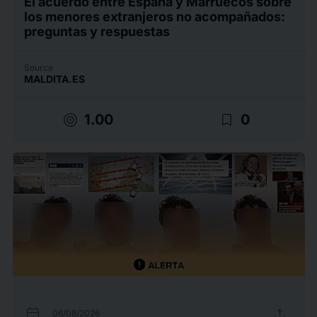
El acuerdo entre España y Marruecos sobre
los menores extranjeros no acompañados:
preguntas y respuestas
Source
MALDITA.ES
target
bookmark_border
1.00
0
calendar_today
upload
06/08/2026