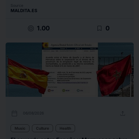
Source
MALDITA.ES
target
bookmark_border
1.00
0
calendar_today
upload
06/08/2026
Music
Culture
Health