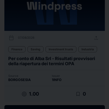
calendar_today
upload
07/08/2026
Finance
Saving
Investment trusts
Industria
Per conto di Alba Srl - Risultati provvisori
della riapertura dei termini OPA
Source
Issuer
BORGOSESIA
1INFO
target
bookmark_border
1.00
0