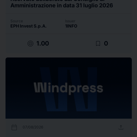
Amministrazione in data 31 luglio 2026
Source
Issuer
EPH Invest S.p.A.
1INFO
target
bookmark_border
1.00
0
calendar_today
upload
07/08/2026