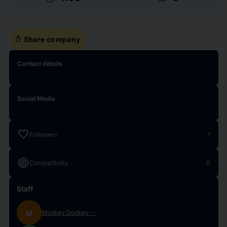
ios_share
Share company
Contact details
Social Media
favorite
Followers
1
target
Compatibility
0
Staff
M
Monkey Donkey
--