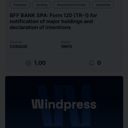
Finance
Saving
Investment trusts
Industria
BFF BANK SPA: Form 120 (TR-1) for
notification of major holdings and
declaration of intentions
Source
Issuer
CONSOB
1INFO
target
bookmark_border
1.00
0