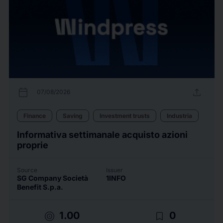
calendar_today
upload
07/08/2026
Finance
Saving
Investment trusts
Industria
Informativa settimanale acquisto azioni
proprie
Source
Issuer
SG Company Società
1INFO
Benefit S.p.a.
target
bookmark_border
1.00
0