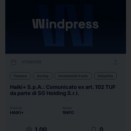
calendar_today
upload
07/08/2026
Finance
Saving
Investment trusts
Industria
Haiki+ S.p.A.: Comunicato ex art. 102 TUF
da parte di SG Holding S.r.l.
Source
Issuer
HAIKI+
1INFO
target
bookmark_border
1.00
0