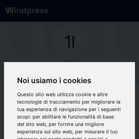
Network
/
Society
1I
verified
Society
1INFO
Noi usiamo i cookies
Questo sito web utilizza cookie e altre
Follow updates
favorite
tecnologie di tracciamento per migliorare la
tua esperienza di navigazione per i seguenti
scopi:
per abilitare le funzionalità di base
del sito web
,
per fornire una migliore
What we write about
esperienza sul sito web
,
per misurare il tuo
interesse nei nostri prodotti e servizi e