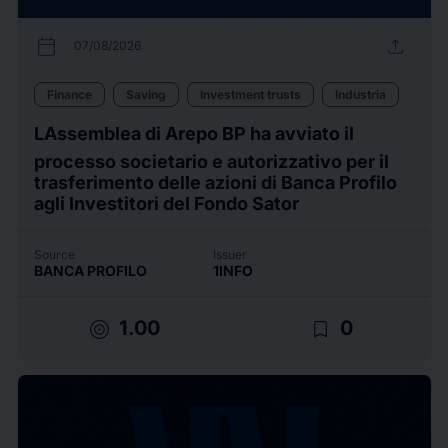
calendar_today
upload
07/08/2026
Finance
Saving
Investment trusts
Industria
LAssemblea di Arepo BP ha avviato il
processo societario e autorizzativo per il
trasferimento delle azioni di Banca Profilo
agli Investitori del Fondo Sator
Source
Issuer
BANCA PROFILO
1INFO
target
bookmark_border
1.00
0