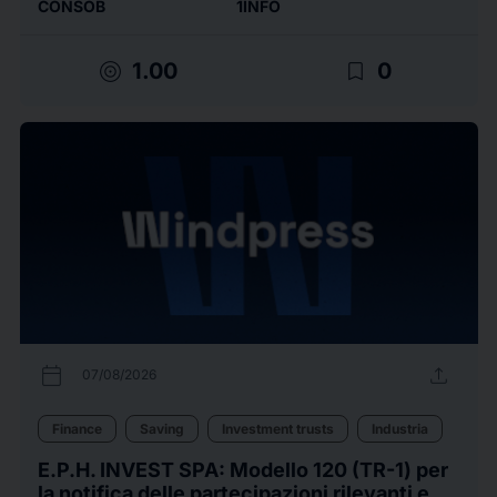
CONSOB
1INFO
target
bookmark_border
1.00
0
calendar_today
upload
07/08/2026
Finance
Saving
Investment trusts
Industria
E.P.H. INVEST SPA: Modello 120 (TR-1) per
la notifica delle partecipazioni rilevanti e