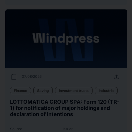
calendar_today
upload
07/08/2026
Finance
Saving
Investment trusts
Industria
LOTTOMATICA GROUP SPA: Form 120 (TR-
1) for notification of major holdings and
declaration of intentions
Source
Issuer