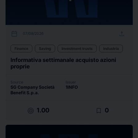
calendar_today
upload
07/08/2026
Finance
Saving
Investment trusts
Industria
Informativa settimanale acquisto azioni
proprie
Source
Issuer
SG Company Società
1INFO
Benefit S.p.a.
target
bookmark_border
1.00
0