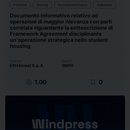
Finance
Saving
Investment trusts
Industria
Documento informativo relativo ad
operazioni di maggior rilevanza con parti
correlate riguardante la sottoscrizione di
Framework Agreement disciplinante
un'operazione strategica nello student
housing
Source
Issuer
EPH Invest S.p.A.
1INFO
target
bookmark_border
1.00
0