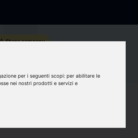
s_share
Share company
Contact details
gazione per i seguenti scopi:
per abilitare le
Social Media
esse nei nostri prodotti e servizi e
favorite
Followers
0
target
Compatibility
0