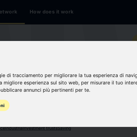
etwork
How does it work
io
ATI
gie di tracciamento per migliorare la tua esperienza di navi
na migliore esperienza sul sito web
,
per misurare il tuo inter
ubblicare annunci più pertinenti per te
.
oni
nce
Industria
Investment trusts
Saving