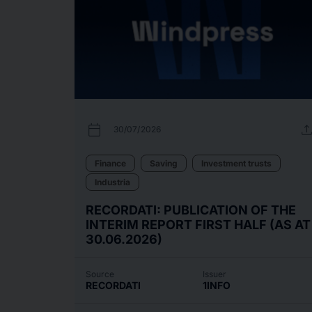
calendar_today
uplo
30/07/2026
Finance
Saving
Investment trusts
Industria
RECORDATI: PUBLICATION OF THE
INTERIM REPORT FIRST HALF (AS AT
30.06.2026)
Source
Issuer
RECORDATI
1INFO