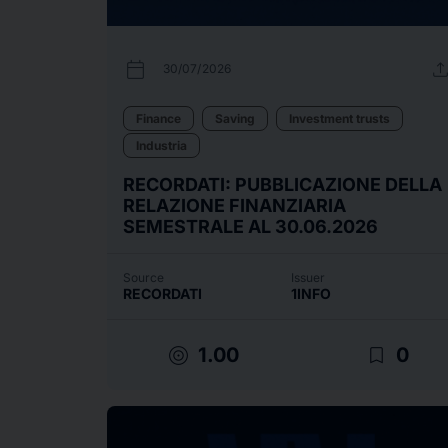
calendar_today
uplo
30/07/2026
Finance
Saving
Investment trusts
Industria
RECORDATI: PUBBLICAZIONE DELLA
RELAZIONE FINANZIARIA
SEMESTRALE AL 30.06.2026
Source
Issuer
RECORDATI
1INFO
target
bookmark_border
1.00
0