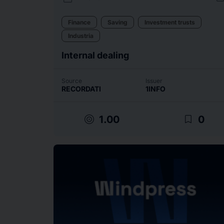
Finance
Saving
Investment trusts
Industria
Internal dealing
Source
Issuer
RECORDATI
1INFO
target
bookmark_border
1.00
0