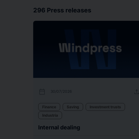
296
Press releases
calendar_today
uplo
30/07/2026
Finance
Saving
Investment trusts
Industria
Internal dealing