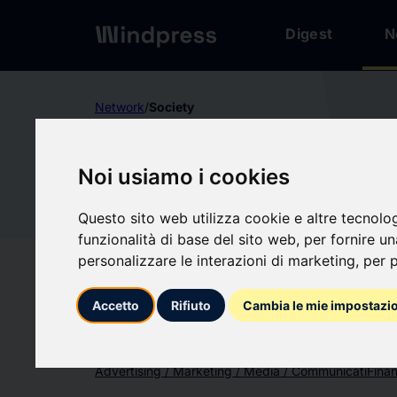
Digest
N
Network
/
Society
Not verified
Noi usiamo i cookies
RECORD
RE
Questo sito web utilizza cookie e altre tecnolo
funzionalità di base del sito web
,
per fornire u
Follow updates
favorite
personalizzare le interazioni di marketing
,
per p
Accetto
Rifiuto
Cambia le mie impostazi
What we write about
Advertising / Marketing / Media / Communicati
Fina