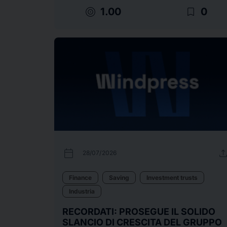
target
bookmark_border
1.00
0
calendar_today
uplo
28/07/2026
Finance
Saving
Investment trusts
Industria
RECORDATI: PROSEGUE IL SOLIDO
SLANCIO DI CRESCITA DEL GRUPPO