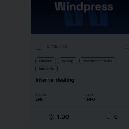
calendar_today
uplo
04/08/2026
Finance
Saving
Investment trusts
Industria
Internal dealing
Source
Issuer
ENI
1INFO
target
bookmark_border
1.00
0