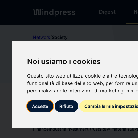
Digest
N
Network
/
Society
Not verified
Noi usiamo i cookies
ENI
EN
Questo sito web utilizza cookie e altre tecnolo
funzionalità di base del sito web
,
per fornire u
Follow updates
favorite
personalizzare le interazioni di marketing
,
per p
Accetto
Rifiuto
Cambia le mie impostazi
What we write about
Finance
Industria
Investment trusts
Raw materials
Sav