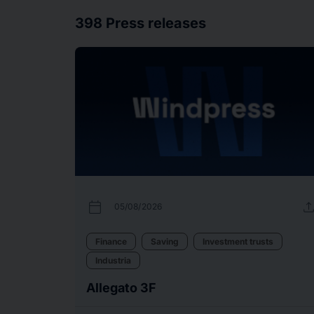
398
Press releases
calendar_today
uplo
05/08/2026
Finance
Saving
Investment trusts
Industria
Allegato 3F