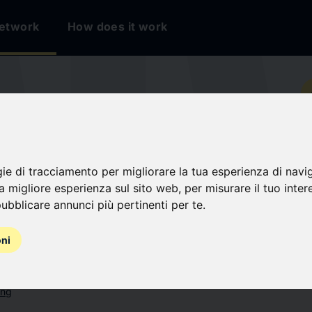
etwork
How does it work
io
gie di tracciamento per migliorare la tua esperienza di navi
na migliore esperienza sul sito web
,
per misurare il tuo inter
ubblicare annunci più pertinenti per te
.
oni
ing