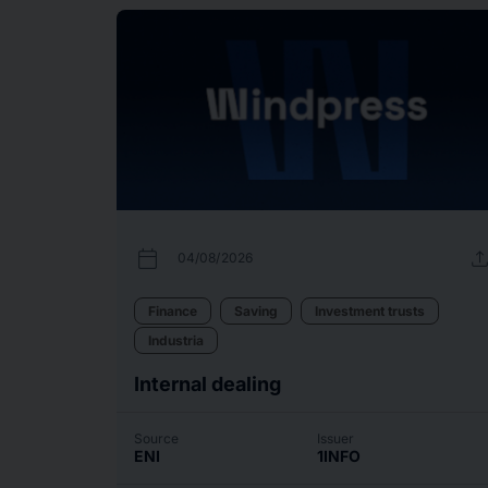
calendar_today
uplo
04/08/2026
Finance
Saving
Investment trusts
Industria
Internal dealing
Source
Issuer
ENI
1INFO