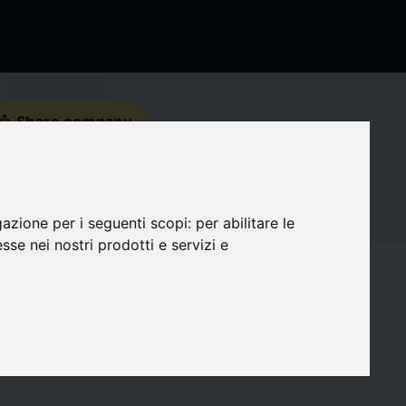
s_share
Share company
Contact details
gazione per i seguenti scopi:
per abilitare le
Social Media
esse nei nostri prodotti e servizi e
favorite
Followers
0
target
Compatibility
0