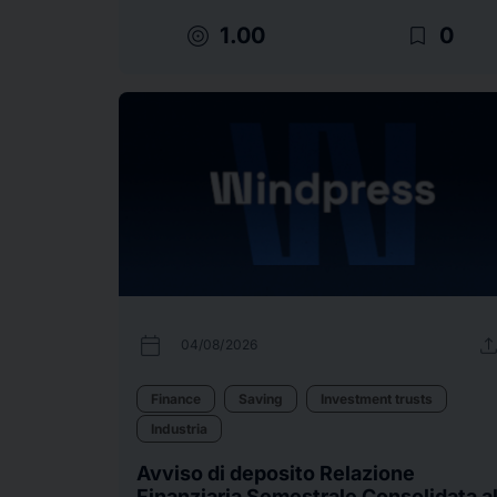
target
bookmark_border
1.00
0
calendar_today
uplo
04/08/2026
Finance
Saving
Investment trusts
Industria
Avviso di deposito Relazione
Finanziaria Semestrale Consolidata a