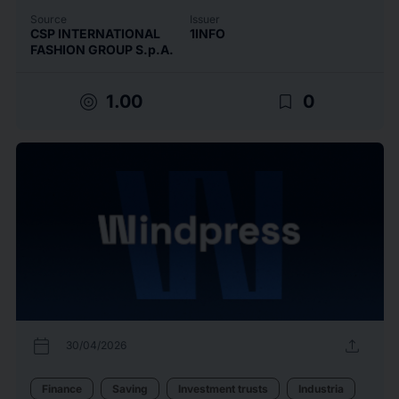
Source
Issuer
CSP INTERNATIONAL
1INFO
FASHION GROUP S.p.A.
target
bookmark_border
1.00
0
calendar_today
upload
30/04/2026
Finance
Saving
Investment trusts
Industria