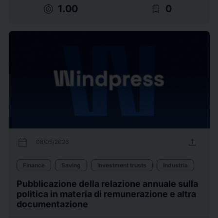
target
bookmark_border
1.00
0
calendar_today
upload
08/05/2026
Finance
Saving
Investment trusts
Industria
Pubblicazione della relazione annuale sulla
politica in materia di remunerazione e altra
documentazione