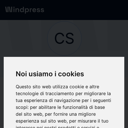
Network
/
Society
CS
Not verified
CSP
Noi usiamo i cookies
INTERNATIONAL
Questo sito web utilizza cookie e altre
FASHION GROUP
tecnologie di tracciamento per migliorare la
tua esperienza di navigazione per i seguenti
scopi:
per abilitare le funzionalità di base
S.p.A.
del sito web
,
per fornire una migliore
esperienza sul sito web
,
per misurare il tuo
interesse nei nostri prodotti e servizi e