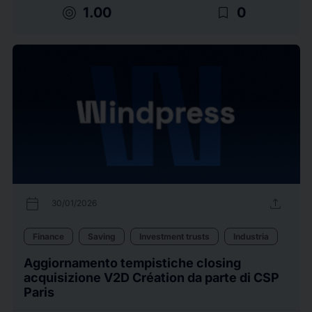
target
bookmark_border
1.00
0
calendar_today
upload
30/01/2026
Finance
Saving
Investment trusts
Industria
Aggiornamento tempistiche closing
acquisizione V2D Création da parte di CSP
Paris