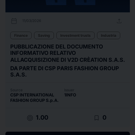
calendar_today
upload
11/03/2026
Finance
Saving
Investment trusts
Industria
PUBBLICAZIONE DEL DOCUMENTO
INFORMATIVO RELATIVO
ALLACQUISIZIONE DI V2D CRÈATION S.A.S.
DA PARTE DI CSP PARIS FASHION GROUP
S.A.S.
Source
Issuer
CSP INTERNATIONAL
1INFO
FASHION GROUP S.p.A.
target
bookmark_border
1.00
0