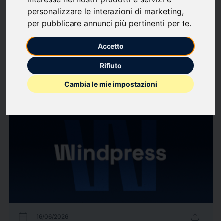
Follow updates
favorite
personalizzare le interazioni di marketing
,
per pubblicare annunci più pertinenti per te
.
What we write about
Accetto
Finance
Industria
Investment trusts
Saving
Rifiuto
Cambia le mie impostazioni
26
Press releases
arrow_forward
View all press releases
calendar_today
upload
16/06/2026