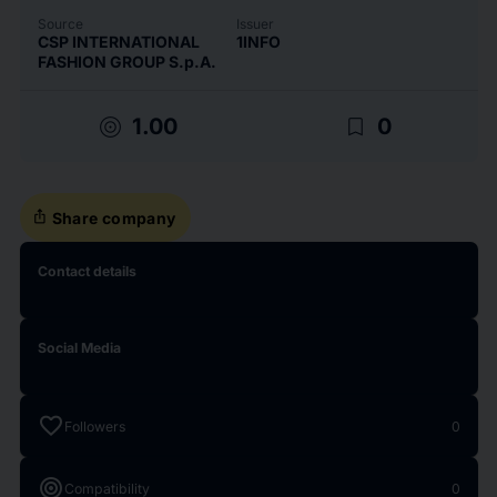
Source
Issuer
CSP INTERNATIONAL
1INFO
FASHION GROUP S.p.A.
target
bookmark_border
1.00
0
ios_share
Share company
Contact details
Social Media
favorite
Followers
0
target
Compatibility
0