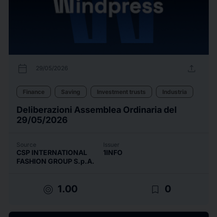
calendar_today
upload
29/05/2026
Finance
Saving
Investment trusts
Industria
Deliberazioni Assemblea Ordinaria del
29/05/2026
Source
Issuer
CSP INTERNATIONAL
1INFO
FASHION GROUP S.p.A.
target
bookmark_border
1.00
0