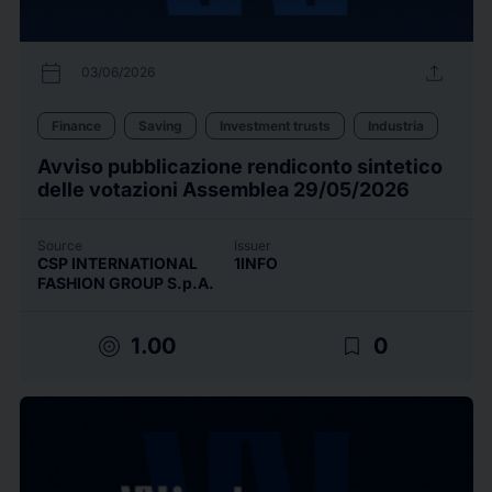
calendar_today
upload
03/06/2026
Finance
Saving
Investment trusts
Industria
Avviso pubblicazione rendiconto sintetico
delle votazioni Assemblea 29/05/2026
Source
Issuer
CSP INTERNATIONAL
1INFO
FASHION GROUP S.p.A.
target
bookmark_border
1.00
0