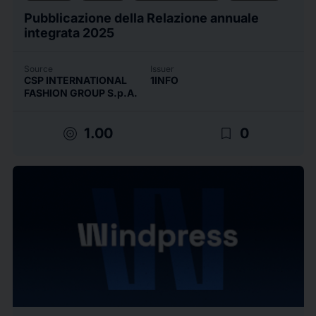
Pubblicazione della Relazione annuale
integrata 2025
Source
Issuer
CSP INTERNATIONAL
1INFO
FASHION GROUP S.p.A.
target
bookmark_border
1.00
0