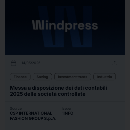
calendar_today
upload
14/05/2026
Finance
Saving
Investment trusts
Industria
Messa a disposizione dei dati contabili
2025 delle società controllate
Source
Issuer
CSP INTERNATIONAL
1INFO
FASHION GROUP S.p.A.