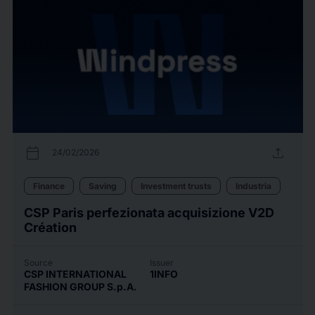
calendar_today
upload
24/02/2026
Finance
Saving
Investment trusts
Industria
CSP Paris perfezionata acquisizione V2D
Création
Source
Issuer
CSP INTERNATIONAL
1INFO
FASHION GROUP S.p.A.