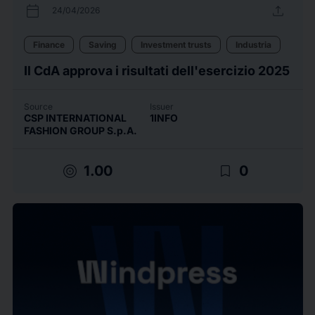
calendar_today
upload
24/04/2026
Finance
Saving
Investment trusts
Industria
Il CdA approva i risultati dell'esercizio 2025
Source
Issuer
CSP INTERNATIONAL
1INFO
FASHION GROUP S.p.A.
target
bookmark_border
1.00
0