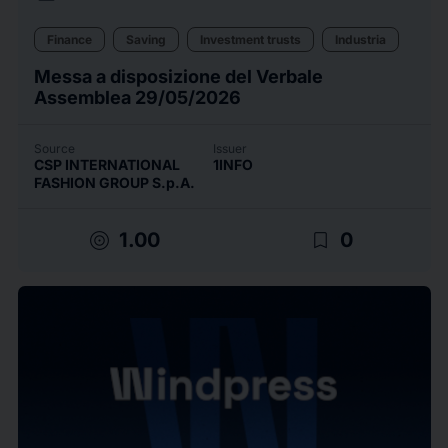
Finance
Saving
Investment trusts
Industria
Messa a disposizione del Verbale
Assemblea 29/05/2026
Source
Issuer
CSP INTERNATIONAL
1INFO
FASHION GROUP S.p.A.
target
bookmark_border
1.00
0