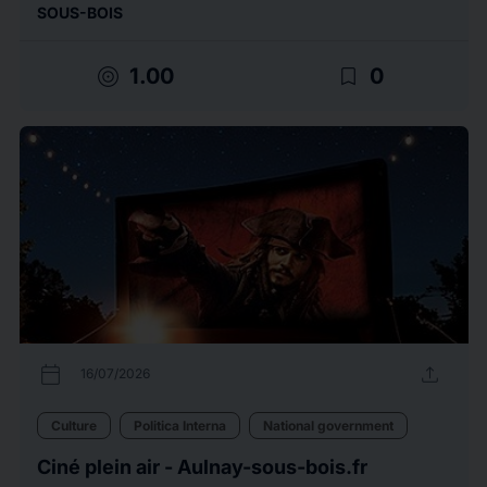
SOUS-BOIS
target
bookmark_border
1.00
0
calendar_today
upload
16/07/2026
Culture
Politica Interna
National government
Ciné plein air - Aulnay-sous-bois.fr