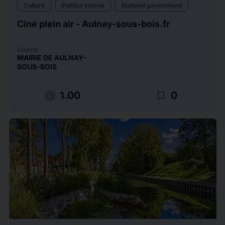
Culture
Politica Interna
National government
Ciné plein air - Aulnay-sous-bois.fr
Source
MAIRIE DE AULNAY-
SOUS-BOIS
target
bookmark_border
1.00
0