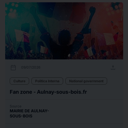
calendar_today
upload
09/07/2026
Culture
Politica Interna
National government
Fan zone - Aulnay-sous-bois.fr
Source
MAIRIE DE AULNAY-
SOUS-BOIS