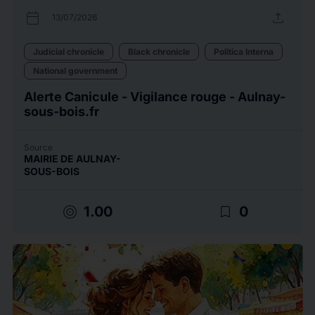
calendar_today
upload
13/07/2026
Judicial chronicle
Black chronicle
Politica Interna
National government
Alerte Canicule - Vigilance rouge - Aulnay-
sous-bois.fr
Source
MAIRIE DE AULNAY-
SOUS-BOIS
target
bookmark_border
1.00
0