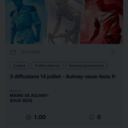
calendar_today
upload
10/07/2026
Culture
Politica Interna
National government
3 diffusions 14 juillet - Aulnay-sous-bois.fr
Source
MAIRIE DE AULNAY-
SOUS-BOIS
target
bookmark_border
1.00
0