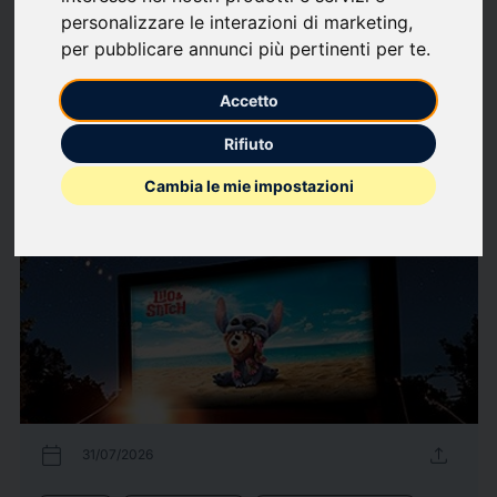
personalizzare le interazioni di marketing
,
What we write about
per pubblicare annunci più pertinenti per te
.
Culture
Economics
International Economics
National government
Accetto
Politica Interna
Rifiuto
514
Press releases
arrow_forward
View all press releases
Cambia le mie impostazioni
calendar_today
upload
31/07/2026