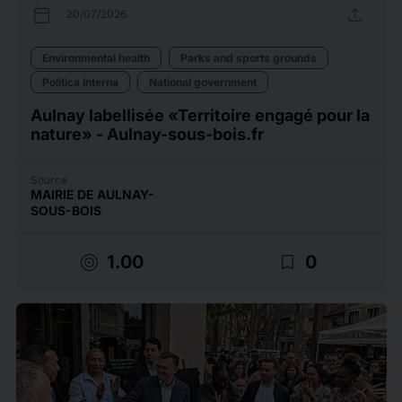
calendar_today
upload
20/07/2026
Environmental health
Parks and sports grounds
Politica Interna
National government
Aulnay labellisée «Territoire engagé pour la
nature» - Aulnay-sous-bois.fr
Source
MAIRIE DE AULNAY-
SOUS-BOIS
target
bookmark_border
1.00
0