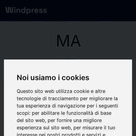
Network
/
Society
MA
Not verified
MAIRIE DE
Noi usiamo i cookies
AULNAY-SOUS-
Questo sito web utilizza cookie e altre
tecnologie di tracciamento per migliorare la
BOIS
tua esperienza di navigazione per i seguenti
scopi:
per abilitare le funzionalità di base
del sito web
,
per fornire una migliore
Follow updates
favorite
esperienza sul sito web
,
per misurare il tuo
interesse nei nostri prodotti e servizi e