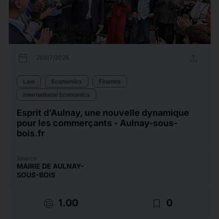
calendar_today
upload
20/07/2026
Law
Economics
Finance
International Economics
Esprit d’Aulnay, une nouvelle dynamique
pour les commerçants - Aulnay-sous-
bois.fr
Source
MAIRIE DE AULNAY-
SOUS-BOIS
target
bookmark_border
1.00
0