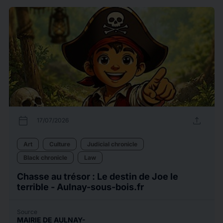
calendar_today
upload
17/07/2026
Art
Culture
Judicial chronicle
Black chronicle
Law
Chasse au trésor : Le destin de Joe le
terrible - Aulnay-sous-bois.fr
Source
MAIRIE DE AULNAY-