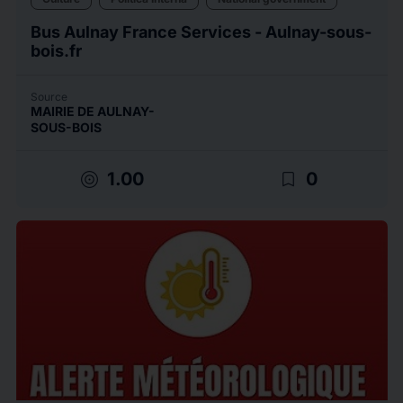
Bus Aulnay France Services - Aulnay-sous-
bois.fr
Source
MAIRIE DE AULNAY-
SOUS-BOIS
target
bookmark_border
1.00
0