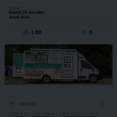
Source
MAIRIE DE AULNAY-
SOUS-BOIS
target
bookmark_border
1.00
0
calendar_today
upload
16/07/2026
Culture
Politica Interna
National government