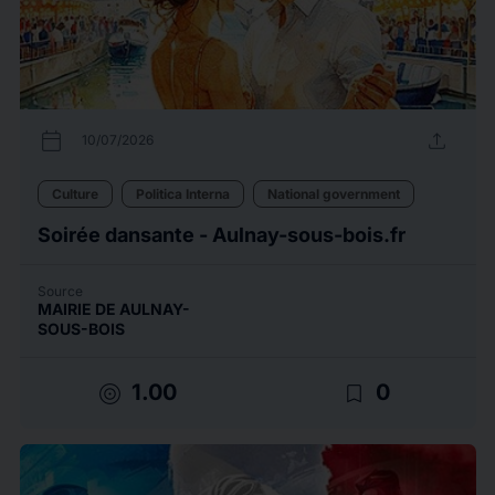
calendar_today
upload
10/07/2026
Culture
Politica Interna
National government
Soirée dansante - Aulnay-sous-bois.fr
Source
MAIRIE DE AULNAY-
SOUS-BOIS
target
bookmark_border
1.00
0