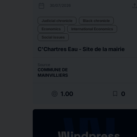
calendar_today
uplo
30/07/2026
Judicial chronicle
Black chronicle
Economics
International Economics
Social issues
C'Chartres Eau - Site de la mairie
Source
COMMUNE DE
MAINVILLIERS
target
bookmark_border
1.00
0