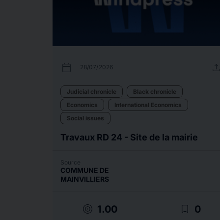
calendar_today
uplo
28/07/2026
Judicial chronicle
Black chronicle
Economics
International Economics
Social issues
Travaux RD 24 - Site de la mairie
Source
COMMUNE DE
MAINVILLIERS
target
bookmark_border
1.00
0