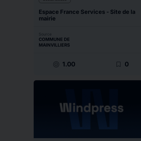
Espace France Services - Site de la
mairie
Source
COMMUNE DE
MAINVILLIERS
target
bookmark_border
1.00
0