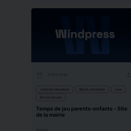
calendar_today
uplo
27/07/2026
Judicial chronicle
Black chronicle
Law
Social issues
Temps de jeu parents-enfants - Site
de la mairie
Source