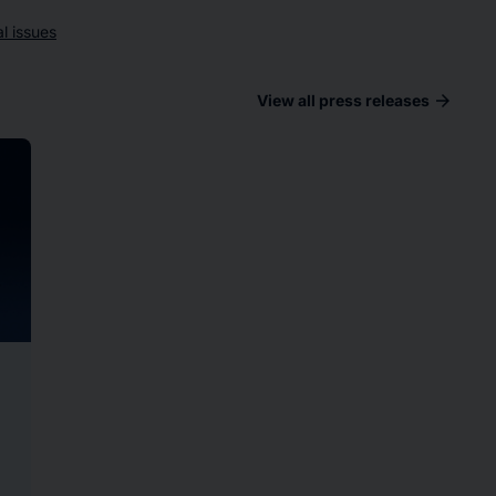
l issues
arrow_forward
View all press releases
ad