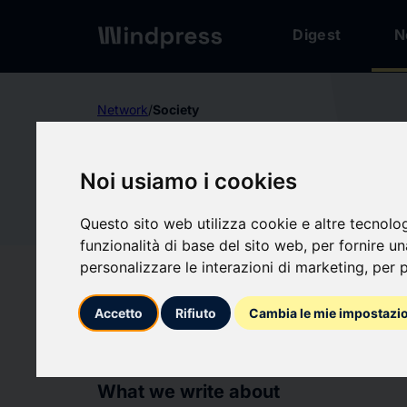
Digest
N
Network
/
Society
Not verified
Noi usiamo i cookies
COMMUN
CO
Questo sito web utilizza cookie e altre tecnolo
MAINVIL
funzionalità di base del sito web
,
per fornire u
personalizzare le interazioni di marketing
,
per p
Follow updates
favorite
Accetto
Rifiuto
Cambia le mie impostazi
What we write about