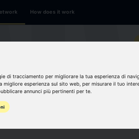
etwork
How does it work
io
E DE
gie di tracciamento per migliorare la tua esperienza di navi
LIERS
na migliore esperienza sul sito web
,
per misurare il tuo inter
ubblicare annunci più pertinenti per te
.
oni