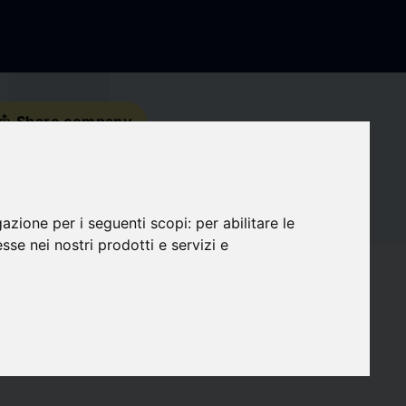
s_share
Share company
Contact details
gazione per i seguenti scopi:
per abilitare le
Social Media
esse nei nostri prodotti e servizi e
favorite
Followers
0
target
Compatibility
0