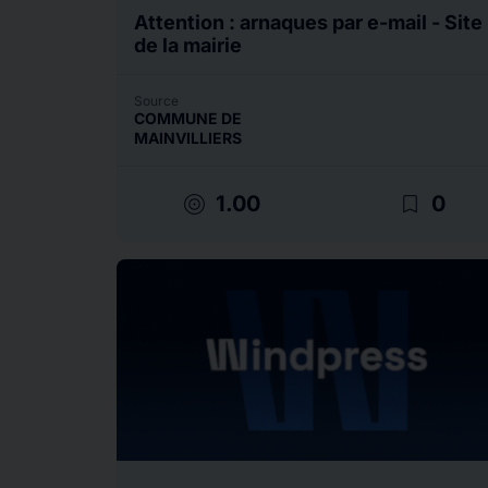
Attention : arnaques par e-mail - Site
de la mairie
Source
COMMUNE DE
MAINVILLIERS
target
bookmark_border
1.00
0