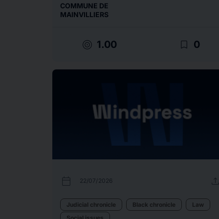
COMMUNE DE
MAINVILLIERS
target
bookmark_border
1.00
0
calendar_today
uplo
22/07/2026
Judicial chronicle
Black chronicle
Law
Social issues