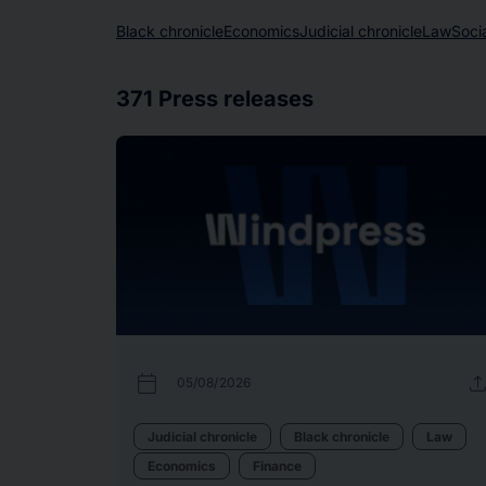
Black chronicle
Economics
Judicial chronicle
Law
Socia
371
Press releases
calendar_today
uplo
05/08/2026
Judicial chronicle
Black chronicle
Law
Economics
Finance