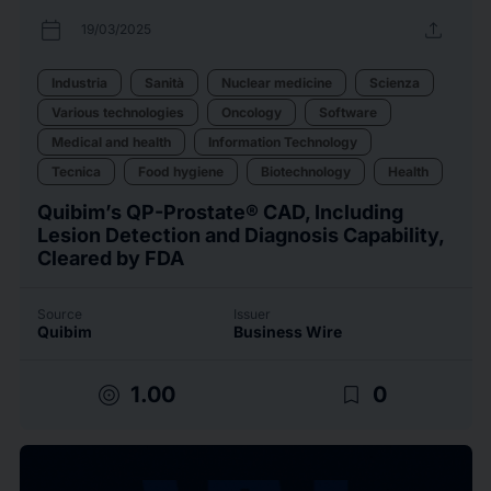
calendar_today
upload
19/03/2025
Industria
Sanità
Nuclear medicine
Scienza
Various technologies
Oncology
Software
Medical and health
Information Technology
Tecnica
Food hygiene
Biotechnology
Health
Quibim’s QP-Prostate® CAD, Including
Lesion Detection and Diagnosis Capability,
Cleared by FDA
Source
Issuer
Quibim
Business Wire
target
bookmark_border
1.00
0