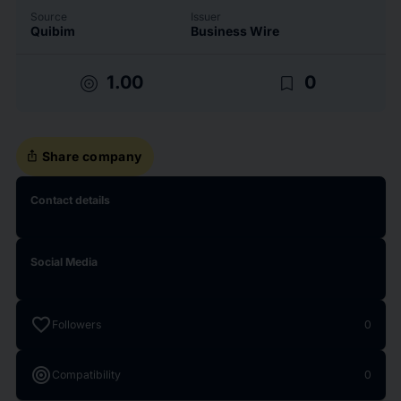
Source
Issuer
Quibim
Business Wire
target
bookmark_border
1.00
0
ios_share
Share company
Contact details
Social Media
favorite
Followers
0
target
Compatibility
0