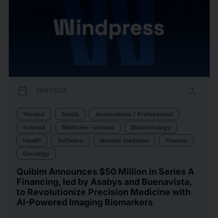
calendar_today
upload
28/01/2025
Tecnica
Sanità
Associations / Professional
Scienza
Medicine - various
Biotechnology
Health
Software
Nuclear medicine
Finance
Oncology
Quibim Announces $50 Million in Series A
Financing, led by Asabys and Buenavista,
to Revolutionize Precision Medicine with
AI-Powered Imaging Biomarkers