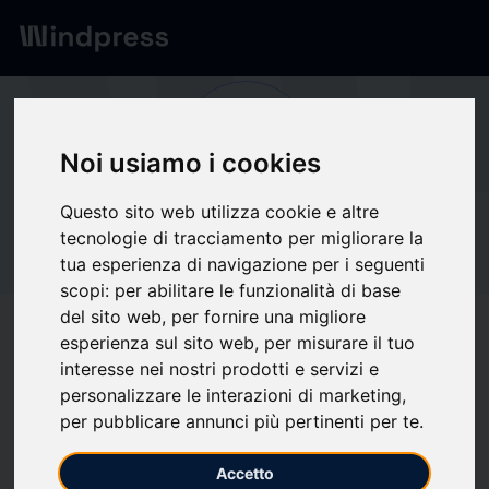
Network
/
Society
Qu
Noi usiamo i cookies
Questo sito web utilizza cookie e altre
Not verified
tecnologie di tracciamento per migliorare la
Quibim
tua esperienza di navigazione per i seguenti
scopi:
per abilitare le funzionalità di base
del sito web
,
per fornire una migliore
Follow updates
favorite
esperienza sul sito web
,
per misurare il tuo
interesse nei nostri prodotti e servizi e
personalizzare le interazioni di marketing
,
What we write about
per pubblicare annunci più pertinenti per te
.
Biotechnology
Health
Nuclear medicine
Oncology
Software
Accetto