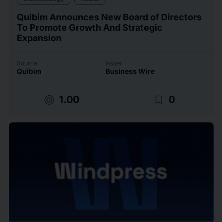
Quibim Announces New Board of Directors
To Promote Growth And Strategic
Expansion
Source
Issuer
Quibim
Business Wire
target
bookmark_border
1.00
0