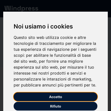
Network
/
Society
Noi usiamo i cookies
14
Questo sito web utilizza cookie e altre
tecnologie di tracciamento per migliorare la
tua esperienza di navigazione per i seguenti
verified
Society
scopi:
per abilitare le funzionalità di base
14 SEPTEMBRE
del sito web
,
per fornire una migliore
esperienza sul sito web
,
per misurare il tuo
MILANO SRL
interesse nei nostri prodotti e servizi e
personalizzare le interazioni di marketing
,
per pubblicare annunci più pertinenti per te
.
Follow updates
favorite
Accetto
Rifiuto