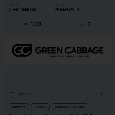
Source
Issuer
Green Cabbage
PR News Wire
target
bookmark_border
1.00
0
calendar_today
upload
05/05/2026
Software
Scienza
Computer hardware