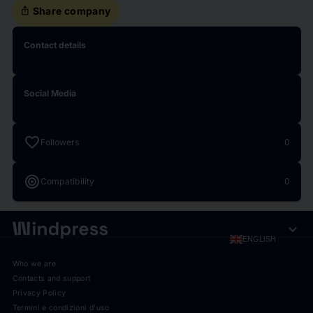
ios_share
Share company
Contact details
Social Media
favorite
Followers
0
target
Compatibility
0
expand_more
ENGLISH
Who we are
Contacts and support
Privacy Policy
Termini e condizioni d'uso