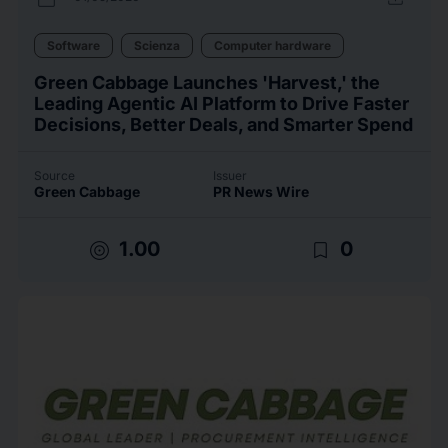
Software
Scienza
Computer hardware
Green Cabbage Launches 'Harvest,' the
Leading Agentic AI Platform to Drive Faster
Decisions, Better Deals, and Smarter Spend
Source
Issuer
Green Cabbage
PR News Wire
target
bookmark_border
1.00
0