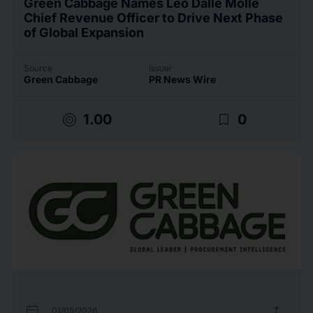
Green Cabbage Names Leo Dalle Molle
Chief Revenue Officer to Drive Next Phase
of Global Expansion
Source
Issuer
Green Cabbage
PR News Wire
target
bookmark_border
1.00
0
calendar_today
upload
01/05/2026