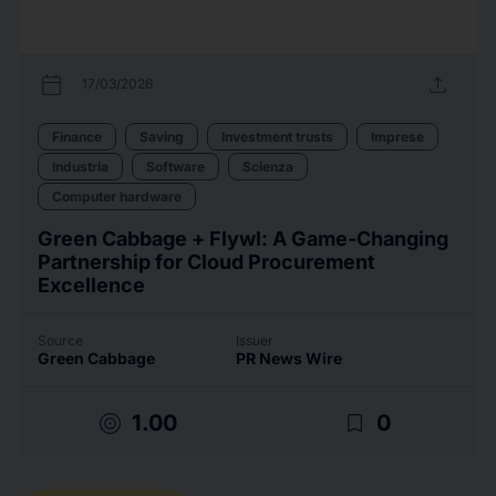
calendar_today
upload
17/03/2026
Finance
Saving
Investment trusts
Imprese
Industria
Software
Scienza
Computer hardware
Green Cabbage + Flywl: A Game-Changing
Partnership for Cloud Procurement
Excellence
Source
Issuer
Green Cabbage
PR News Wire
target
bookmark_border
1.00
0