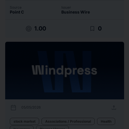
Source
Issuer
Point C
Business Wire
target
bookmark_border
1.00
0
calendar_today
upload
05/05/2026
stock market
Associations / Professional
Health