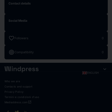
Contact details
Social Media
favorite
Followers
0
target
Compatibility
0
expand_more
ENGLISH
Who we are
Contacts and support
Privacy Policy
Termini e condizioni d'uso
open_in_new
Mediaddress.com