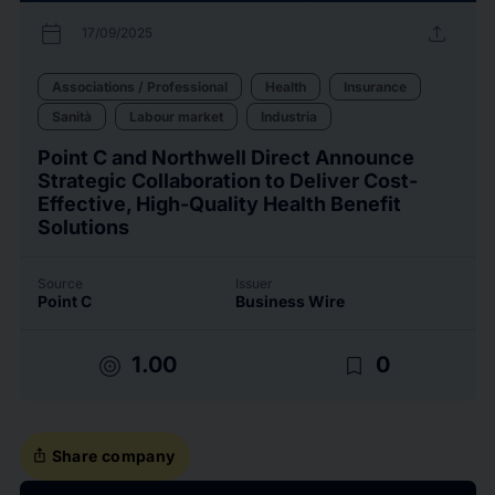
calendar_today
upload
17/09/2025
Associations / Professional
Health
Insurance
Sanità
Labour market
Industria
Point C and Northwell Direct Announce
Strategic Collaboration to Deliver Cost-
Effective, High-Quality Health Benefit
Solutions
Source
Issuer
Point C
Business Wire
target
bookmark_border
1.00
0
ios_share
Share company