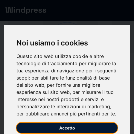
Network
/
Society
Po
Noi usiamo i cookies
Questo sito web utilizza cookie e altre
Not verified
tecnologie di tracciamento per migliorare la
Point C
tua esperienza di navigazione per i seguenti
scopi:
per abilitare le funzionalità di base
del sito web
,
per fornire una migliore
Follow updates
favorite
esperienza sul sito web
,
per misurare il tuo
interesse nei nostri prodotti e servizi e
personalizzare le interazioni di marketing
,
per pubblicare annunci più pertinenti per te
.
What we write about
Associations / Professional
Health
Imprese
Industria
Insurance
Accetto