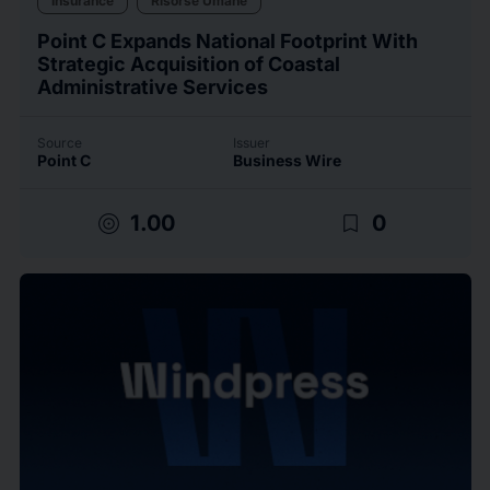
Insurance
Risorse Umane
Point C Expands National Footprint With
Strategic Acquisition of Coastal
Administrative Services
Source
Issuer
Point C
Business Wire
target
bookmark_border
1.00
0