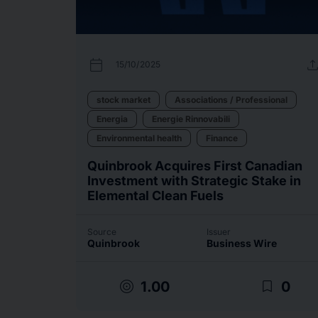
calendar_today
uplo
15/10/2025
stock market
Associations / Professional
Energia
Energie Rinnovabili
Environmental health
Finance
Quinbrook Acquires First Canadian
Investment with Strategic Stake in
Elemental Clean Fuels
Source
Issuer
Quinbrook
Business Wire
target
bookmark_border
1.00
0