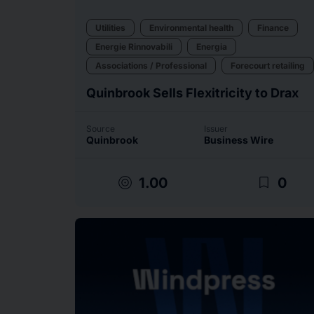
Utilities
Environmental health
Finance
Energie Rinnovabili
Energia
Associations / Professional
Forecourt retailing
Quinbrook Sells Flexitricity to Drax
Source
Issuer
Quinbrook
Business Wire
target
bookmark_border
1.00
0