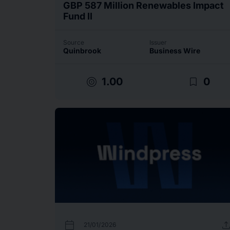
GBP 587 Million Renewables Impact
Fund II
Source
Issuer
Quinbrook
Business Wire
target
bookmark_border
1.00
0
calendar_today
uplo
21/01/2026