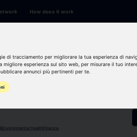
etwork
How does it work
io
gie di tracciamento per migliorare la tua esperienza di navi
ok
na migliore esperienza sul sito web
,
per misurare il tuo inter
ubblicare annunci più pertinenti per te
.
oni
i
Environmental health
Finance