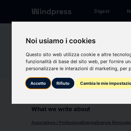
Digest
N
Network
/
Society
Noi usiamo i cookies
Not verified
Questo sito web utilizza cookie e altre tecnolo
Quinbro
funzionalità di base del sito web
,
per fornire u
Qu
personalizzare le interazioni di marketing
,
per p
Follow updates
Accetto
Rifiuto
Cambia le mie impostazi
favorite
What we write about
Associations / Professional
Energia
Energie Rinnovabil