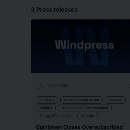
3
Press releases
calendar_today
uplo
08/07/2026
Industria
Environmental health
Finance
Utilities
Associations / Professional
Energie Rinnovabili
Energia
Quinbrook Closes Oversubscribed