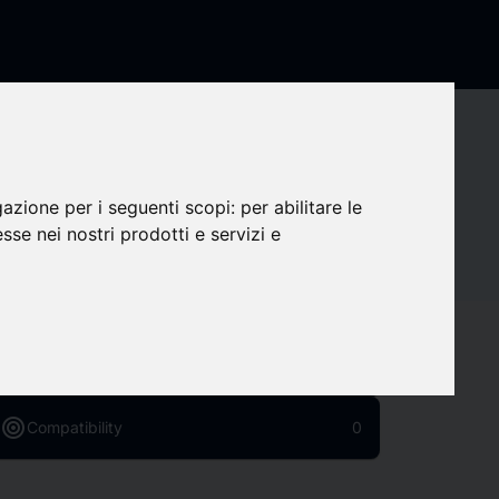
s_share
Share company
Contact details
gazione per i seguenti scopi:
per abilitare le
esse nei nostri prodotti e servizi e
Social Media
favorite
Followers
0
target
Compatibility
0