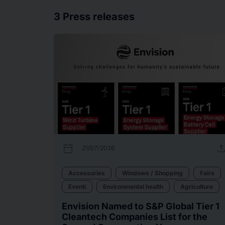
3
Press releases
calendar_today
uplo
21/07/2026
Accessories
Windows / Shopping
Fairs
Eventi
Environmental health
Agriculture
Envision Named to S&P Global Tier 1
Cleantech Companies List for the