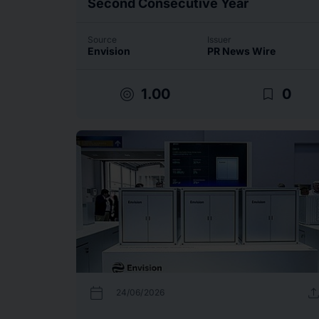
Second Consecutive Year
Source
Issuer
Envision
PR News Wire
target
bookmark_border
1.00
0
calendar_today
uplo
24/06/2026