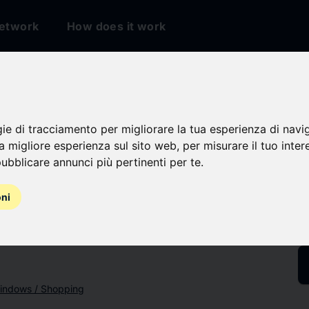
etwork
How does it work
io
gie di tracciamento per migliorare la tua esperienza di navi
na migliore esperienza sul sito web
,
per misurare il tuo inter
ubblicare annunci più pertinenti per te
.
oni
indows / Shopping