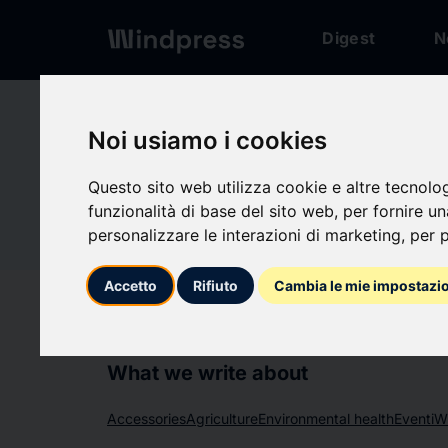
Digest
N
Network
/
Society
Noi usiamo i cookies
Not verified
Questo sito web utilizza cookie e altre tecnolo
Envision
En
funzionalità di base del sito web
,
per fornire u
personalizzare le interazioni di marketing
,
per p
Follow updates
favorite
Accetto
Rifiuto
Cambia le mie impostazi
What we write about
Accessories
Agriculture
Environmental health
Eventi
W