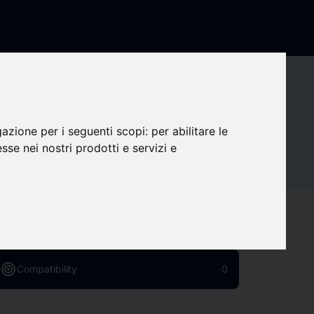
s_share
Share company
Contact details
gazione per i seguenti scopi:
per abilitare le
esse nei nostri prodotti e servizi e
Social Media
favorite
Followers
0
target
Compatibility
0