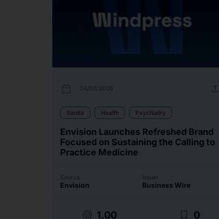
calendar_today
uplo
24/02/2026
Sanità
Health
Psychiatry
Envision Launches Refreshed Brand
Focused on Sustaining the Calling to
Practice Medicine
Source
Issuer
Envision
Business Wire
target
bookmark_border
1.00
0