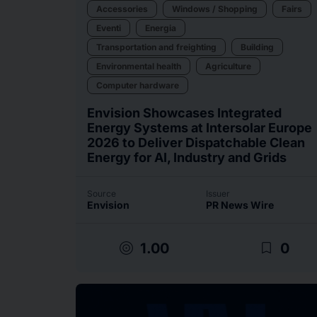
Accessories
Windows / Shopping
Fairs
Eventi
Energia
Transportation and freighting
Building
Environmental health
Agriculture
Computer hardware
Envision Showcases Integrated
Energy Systems at Intersolar Europe
2026 to Deliver Dispatchable Clean
Energy for AI, Industry and Grids
Source
Issuer
Envision
PR News Wire
target
bookmark_border
1.00
0