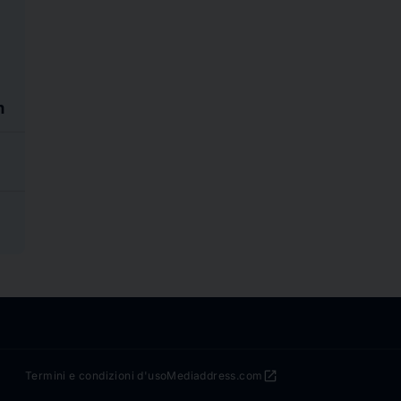
m
open_in_new
Termini e condizioni d'uso
Mediaddress.com