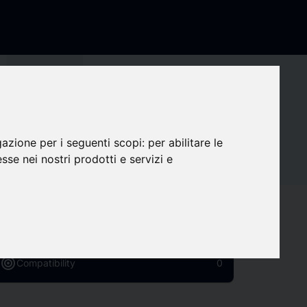
s_share
Share company
Contact details
gazione per i seguenti scopi:
per abilitare le
esse nei nostri prodotti e servizi e
Social Media
favorite
Followers
0
target
Compatibility
0