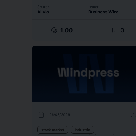
Source
Issuer
Allvia
Business Wire
target
bookmark_border
1.00
0
calendar_today
uplo
26/03/2026
stock market
Industria