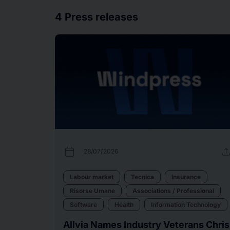
4
Press releases
calendar_today
uplo
28/07/2026
Labour market
Tecnica
Insurance
Risorse Umane
Associations / Professional
Software
Health
Information Technology
Allvia Names Industry Veterans Chris