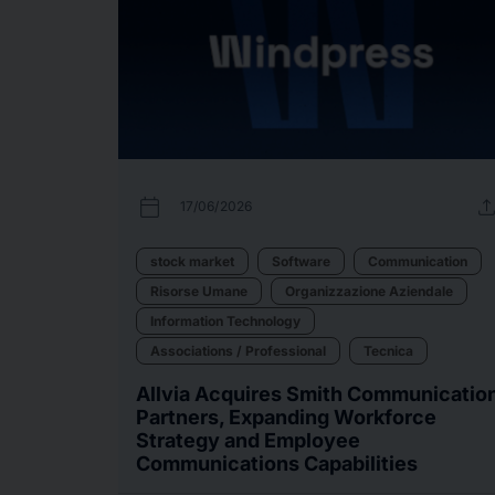
calendar_today
uplo
17/06/2026
stock market
Software
Communication
Risorse Umane
Organizzazione Aziendale
Information Technology
Associations / Professional
Tecnica
Allvia Acquires Smith Communicatio
Partners, Expanding Workforce
Strategy and Employee
Communications Capabilities