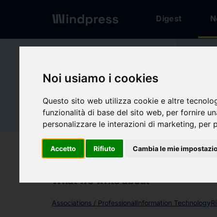
Digest
N
Network
/
Society
Noi usiamo i cookies
Not verified
Allvia
Questo sito web utilizza cookie e altre tecnolo
Al
funzionalità di base del sito web
,
per fornire u
personalizzare le interazioni di marketing
,
per p
Follow updates
favorite
Accetto
Rifiuto
Cambia le mie impostazi
What we write about
Associations / Professional
Information Technology
R