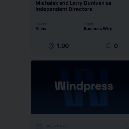
Michalak and Larry Dunivan as
Independent Directors
Source
Issuer
Allvia
Business Wire
target
bookmark_border
1.00
0
calendar_today
uplo
08/07/2026