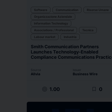
Software
Communication
Risorse Umane
Organizzazione Aziendale
Information Technology
Associations / Professional
Tecnica
Labour market
Industria
Smith Communication Partners
Launches Technology-Enabled
Compliance Communications Practic
Source
Issuer
Allvia
Business Wire
target
bookmark_border
1.00
0