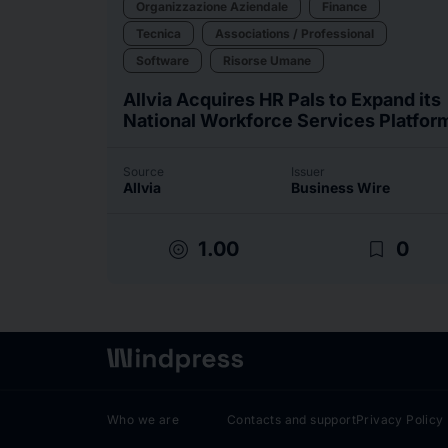
Organizzazione Aziendale
Finance
Tecnica
Associations / Professional
Software
Risorse Umane
Allvia Acquires HR Pals to Expand its
National Workforce Services Platfor
Source
Issuer
Allvia
Business Wire
target
bookmark_border
1.00
0
Who we are
Contacts and support
Privacy Policy