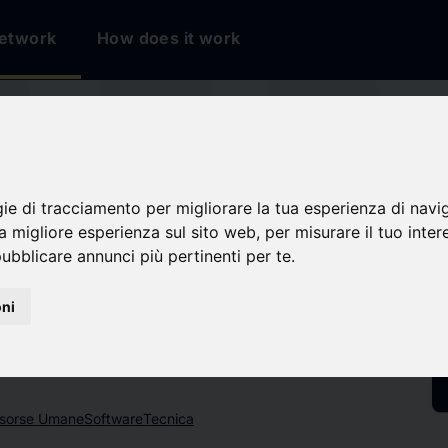
etwork
How does it work
io
gie di tracciamento per migliorare la tua esperienza di navi
na migliore esperienza sul sito web
,
per misurare il tuo inter
ubblicare annunci più pertinenti per te
.
oni
isorse Umane
Software
Tecnica