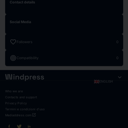
Contact details
Social Media
favorite
Followers
0
target
Compatibility
0
expand_more
ENGLISH
Who we are
Contacts and support
Privacy Policy
Termini e condizioni d'uso
open_in_new
Mediaddress.com