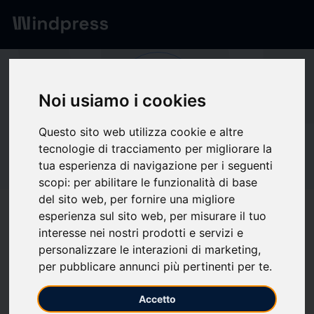
Network
/
Society
Te
Noi usiamo i cookies
Questo sito web utilizza cookie e altre
Not verified
tecnologie di tracciamento per migliorare la
TetraMem Inc.
tua esperienza di navigazione per i seguenti
scopi:
per abilitare le funzionalità di base
del sito web
,
per fornire una migliore
Follow updates
favorite
esperienza sul sito web
,
per misurare il tuo
interesse nei nostri prodotti e servizi e
personalizzare le interazioni di marketing
,
per pubblicare annunci più pertinenti per te
.
What we write about
Computer hardware
Computer networks
Industria
Software
Tecnica
Accetto