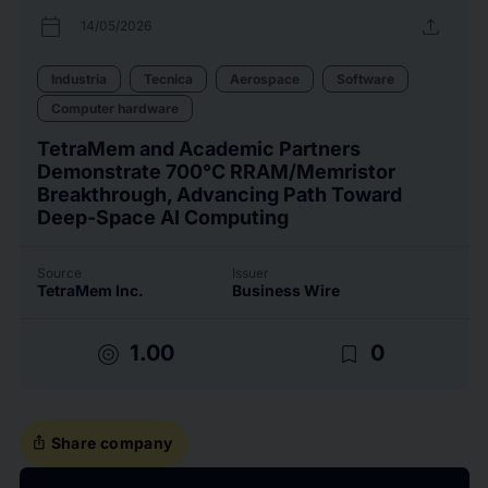
calendar_today
upload
14/05/2026
Industria
Tecnica
Aerospace
Software
Computer hardware
TetraMem and Academic Partners
Demonstrate 700°C RRAM/Memristor
Breakthrough, Advancing Path Toward
Deep-Space AI Computing
Source
Issuer
TetraMem Inc.
Business Wire
target
bookmark_border
1.00
0
ios_share
Share company