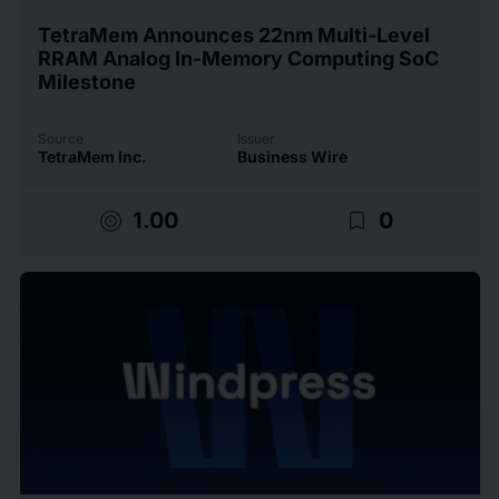
TetraMem Announces 22nm Multi-Level
RRAM Analog In-Memory Computing SoC
Milestone
Source
Issuer
TetraMem Inc.
Business Wire
target
bookmark_border
1.00
0