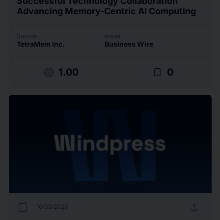
Successful Technology Collaboration
Advancing Memory-Centric AI Computing
Source
Issuer
TetraMem Inc.
Business Wire
target
bookmark_border
1.00
0
calendar_today
upload
16/05/2026