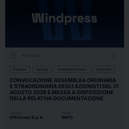
calendar_today
upload
18/07/2026
Finance
Saving
Investment trusts
Industria
CONVOCAZIONE ASSEMBLEA ORDINARIA
E STRAORDINARIA DEGLI AZIONISTI DEL 21
AGOSTO 2026 E MESSA A DISPOSIZIONE
DELLA RELATIVA DOCUMENTAZIONE
Source
Issuer
EPH Invest S.p.A.
1INFO