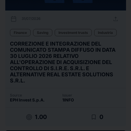
calendar_today
upload
31/07/2026
Finance
Saving
Investment trusts
Industria
CORREZIONE E INTEGRAZIONE DEL
COMUNICATO STAMPA DIFFUSO IN DATA
30 LUGLIO 2026 RELATIVO
ALL'OPERAZIONE DI ACQUISIZIONE DEL
CONTROLLO DI S.I.R.E. S.R.L. E
ALTERNATIVE REAL ESTATE SOLUTIONS
S.R.L.
Source
Issuer
EPH Invest S.p.A.
1INFO
target
bookmark_border
1.00
0