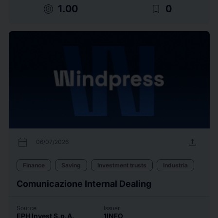
target
bookmark_border
1.00
0
calendar_today
upload
06/07/2026
Finance
Saving
Investment trusts
Industria
Comunicazione Internal Dealing
Source
Issuer
EPH Invest S.p.A.
1INFO