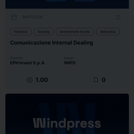
calendar_today
upload
24/07/2026
Finance
Saving
Investment trusts
Industria
Comunicazione Internal Dealing
Source
Issuer
EPH Invest S.p.A.
1INFO
target
bookmark_border
1.00
0