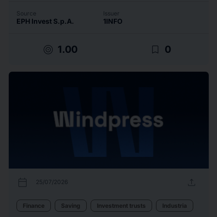
Source
Issuer
EPH Invest S.p.A.
1INFO
target
bookmark_border
1.00
0
calendar_today
upload
25/07/2026
Finance
Saving
Investment trusts
Industria