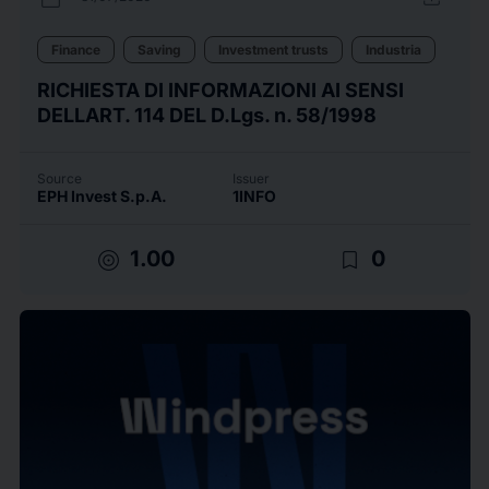
Finance
Saving
Investment trusts
Industria
RICHIESTA DI INFORMAZIONI AI SENSI
DELLART. 114 DEL D.Lgs. n. 58/1998
Source
Issuer
EPH Invest S.p.A.
1INFO
target
bookmark_border
1.00
0