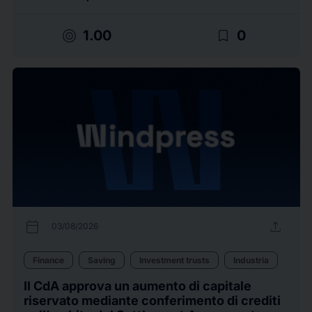
target
bookmark_border
1.00
0
calendar_today
upload
03/08/2026
Finance
Saving
Investment trusts
Industria
Il CdA approva un aumento di capitale
riservato mediante conferimento di crediti