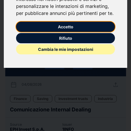
personalizzare le interazioni di marketing
,
24
Press releases
arrow_forward
View all press releases
per pubblicare annunci più pertinenti per te
.
Accetto
Rifiuto
Cambia le mie impostazioni
calendar_today
upload
04/08/2026
Finance
Saving
Investment trusts
Industria
Comunicazione Internal Dealing
Source
Issuer
EPH Invest S.p.A.
1INFO