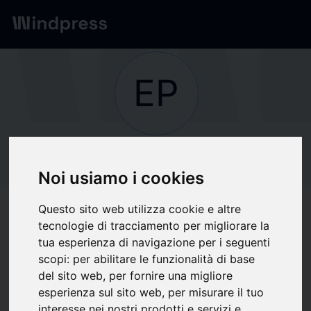
Network
/
Society
EP
Not verified
EPH Invest S.p.A.
Noi usiamo i cookies
Questo sito web utilizza cookie e altre
Follow updates
favorite
tecnologie di tracciamento per migliorare la
tua esperienza di navigazione per i seguenti
scopi:
per abilitare le funzionalità di base
What we write about
del sito web
,
per fornire una migliore
esperienza sul sito web
,
per misurare il tuo
Finance
Industria
Investment trusts
Saving
interesse nei nostri prodotti e servizi e