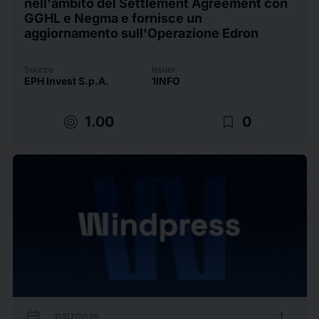
nell'ambito del Settlement Agreement con
GGHL e Negma e fornisce un
aggiornamento sull'Operazione Edron
Source
Issuer
EPH Invest S.p.A.
1INFO
target
bookmark_border
1.00
0
calendar_today
upload
31/07/2026