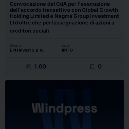
Convocazione del CdA per l'esecuzione
dell'accordo transattivo con Global Growth
Holding Limited e Negma Group Investment
Ltd oltre che per lassegnazione di azioni a
creditori sociali
Source
Issuer
EPH Invest S.p.A.
1INFO
target
bookmark_border
1.00
0