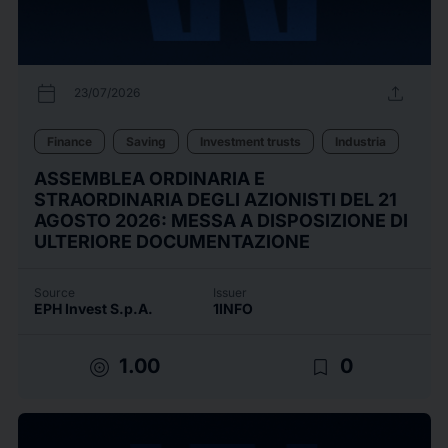
calendar_today
upload
23/07/2026
Finance
Saving
Investment trusts
Industria
ASSEMBLEA ORDINARIA E
STRAORDINARIA DEGLI AZIONISTI DEL 21
AGOSTO 2026: MESSA A DISPOSIZIONE DI
ULTERIORE DOCUMENTAZIONE
Source
Issuer
EPH Invest S.p.A.
1INFO
target
bookmark_border
1.00
0