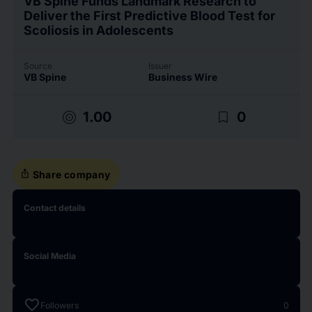
VB Spine Funds Landmark Research to
Deliver the First Predictive Blood Test for
Scoliosis in Adolescents
Source
Issuer
VB Spine
Business Wire
target
bookmark_border
1.00
0
ios_share
Share company
Contact details
Social Media
favorite
Followers
0