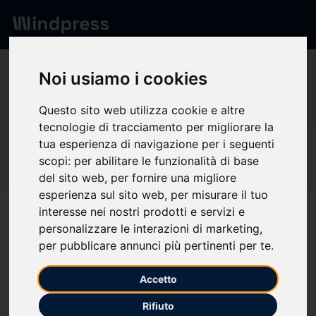
Network
/
Society
Noi usiamo i cookies
VB
Questo sito web utilizza cookie e altre
tecnologie di tracciamento per migliorare la
tua esperienza di navigazione per i seguenti
Not verified
VB Spine
scopi:
per abilitare le funzionalità di base
del sito web
,
per fornire una migliore
esperienza sul sito web
,
per misurare il tuo
interesse nei nostri prodotti e servizi e
Follow updates
favorite
personalizzare le interazioni di marketing
,
per pubblicare annunci più pertinenti per te
.
What we write about
Accetto
Biotechnology
Health
HIV, AIDS and autoimmune disorders
Industria
Rifiuto
Pharmaceuticals