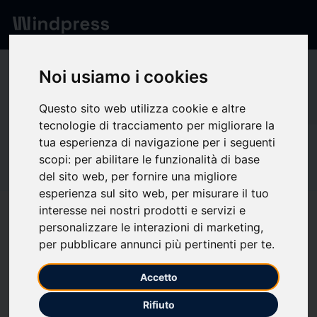
Network
/
Society
Noi usiamo i cookies
SC
Questo sito web utilizza cookie e altre
tecnologie di tracciamento per migliorare la
tua esperienza di navigazione per i seguenti
Not verified
scopi:
per abilitare le funzionalità di base
SCHOTT Pharma
del sito web
,
per fornire una migliore
esperienza sul sito web
,
per misurare il tuo
interesse nei nostri prodotti e servizi e
Follow updates
favorite
personalizzare le interazioni di marketing
,
per pubblicare annunci più pertinenti per te
.
What we write about
Accetto
Rifiuto