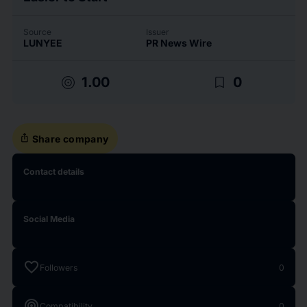
Source
Issuer
LUNYEE
PR News Wire
target
bookmark_border
1.00
0
ios_share
Share company
Contact details
Social Media
favorite
Followers
0
target
Compatibility
0