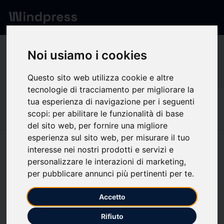
Network
/
Society
Noi usiamo i cookies
LU
Questo sito web utilizza cookie e altre
tecnologie di tracciamento per migliorare la
tua esperienza di navigazione per i seguenti
Not verified
LUNYEE
scopi:
per abilitare le funzionalità di base
del sito web
,
per fornire una migliore
esperienza sul sito web
,
per misurare il tuo
interesse nei nostri prodotti e servizi e
Follow updates
favorite
personalizzare le interazioni di marketing
,
per pubblicare annunci più pertinenti per te
.
What we write about
Accetto
Computer hardware
Imprese
Industria
Scienza
White Chronicle
Rifiuto