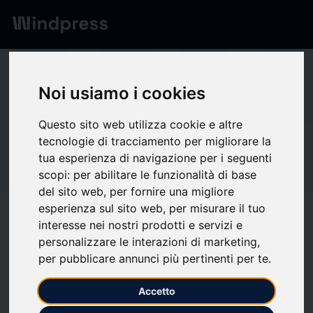
Network
/
Society
Be
Noi usiamo i cookies
Questo sito web utilizza cookie e altre
tecnologie di tracciamento per migliorare la
Not verified
Beurer
tua esperienza di navigazione per i seguenti
scopi:
per abilitare le funzionalità di base
del sito web
,
per fornire una migliore
esperienza sul sito web
,
per misurare il tuo
Follow updates
favorite
interesse nei nostri prodotti e servizi e
personalizzare le interazioni di marketing
,
per pubblicare annunci più pertinenti per te
.
What we write about
Accetto
Accessories
Forecourt retailing
Health
Industria
Medical and health