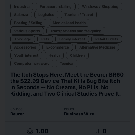
Industria
Forecourt retailing
Windows / Shopping
Scienza
Logistics
Tourism / Travel
Boating / Sailing
Medical and health
Various Sports
Transportation and freighting
Third age
Pets
Family interest
Retail Outlets
Accessories
E-commerce
Alternative Medicine
Youth interest
Health
Children
Computer hardware
Tecnica
The Itch Stops Here. Meet the Beurer BR60,
the $22.99 Device That Kills Bug Bite Itch
in Seconds -- No Creams, No Pills, No
Kidding, and Two Clinical Studies Prove It.
Source
Issuer
Beurer
Business Wire
target
bookmark_border
1.00
0