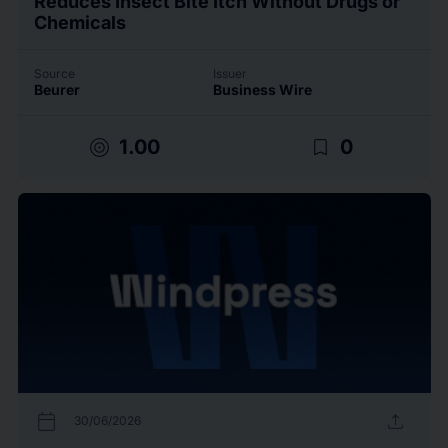
Reduces Insect Bite Itch Without Drugs or
Chemicals
Source
Issuer
Beurer
Business Wire
target
bookmark_border
1.00
0
calendar_today
upload
30/06/2026