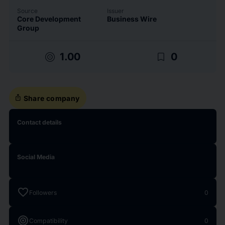
Source
Issuer
Core Development
Business Wire
Group
target
bookmark_border
1.00
0
ios_share
Share company
Contact details
Social Media
favorite
Followers
0
target
Compatibility
0