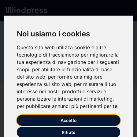
Network
/
Society
Noi usiamo i cookies
C
Questo sito web utilizza cookie e altre
tecnologie di tracciamento per migliorare la
tua esperienza di navigazione per i seguenti
Not verified
Core Development
scopi:
per abilitare le funzionalità di base
del sito web
,
per fornire una migliore
esperienza sul sito web
,
per misurare il tuo
Group
interesse nei nostri prodotti e servizi e
personalizzare le interazioni di marketing
,
per pubblicare annunci più pertinenti per te
.
Follow updates
favorite
Accetto
What we write about
Rifiuto