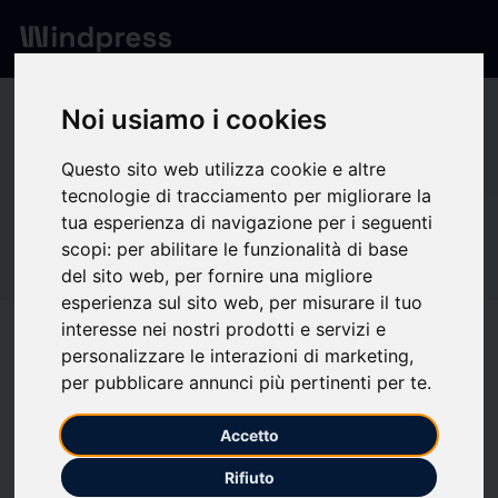
Network
/
Society
Noi usiamo i cookies
Vo
Questo sito web utilizza cookie e altre
tecnologie di tracciamento per migliorare la
tua esperienza di navigazione per i seguenti
Not verified
scopi:
per abilitare le funzionalità di base
Voxie
del sito web
,
per fornire una migliore
esperienza sul sito web
,
per misurare il tuo
interesse nei nostri prodotti e servizi e
Follow updates
favorite
personalizzare le interazioni di marketing
,
per pubblicare annunci più pertinenti per te
.
What we write about
Accetto
Rifiuto