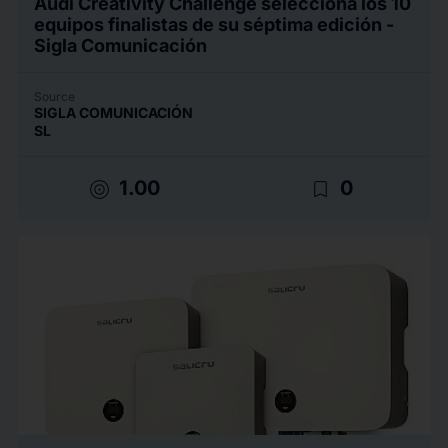
Audi Creativity Challenge selecciona los 10
equipos finalistas de su séptima edición -
Sigla Comunicación
Source
SIGLA COMUNICACIÓN
SL
target
bookmark_border
1.00
0