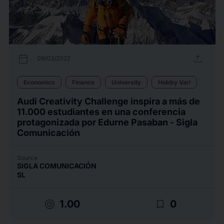
calendar_today
upload
09/03/2022
Economics
Finance
University
Hobby Vari
Audi Creativity Challenge inspira a más de
11.000 estudiantes en una conferencia
protagonizada por Edurne Pasaban - Sigla
Comunicación
Source
SIGLA COMUNICACIÓN
SL
target
bookmark_border
1.00
0