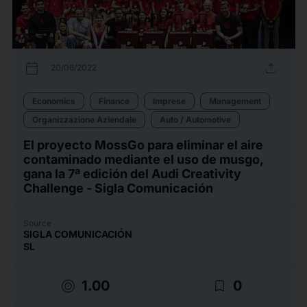
calendar_today
upload
20/06/2022
Economics
Finance
Imprese
Management
Organizzazione Aziendale
Auto / Automotive
El proyecto MossGo para eliminar el aire
contaminado mediante el uso de musgo,
gana la 7ª edición del Audi Creativity
Challenge - Sigla Comunicación
Source
SIGLA COMUNICACIÓN
SL
target
bookmark_border
1.00
0