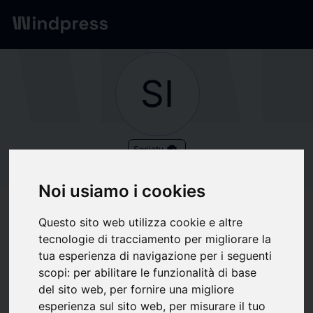
Network
/
Society
SI
verified
Society
SIGLA
Noi usiamo i cookies
COMUNICACIÓN SL
Questo sito web utilizza cookie e altre
tecnologie di tracciamento per migliorare la
tua esperienza di navigazione per i seguenti
Follow updates
favorite
scopi:
per abilitare le funzionalità di base
del sito web
,
per fornire una migliore
esperienza sul sito web
,
per misurare il tuo