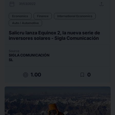
calendar_today
upload
31/03/2022
Economics
Finance
International Economics
Auto / Automotive
Salicru lanza Equinox 2, la nueva serie de
inversores solares - Sigla Comunicación
Source
SIGLA COMUNICACIÓN
SL
target
bookmark_border
1.00
0