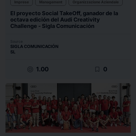
Imprese
Management
Organizzazione Aziendale
El proyecto Social TakeOff, ganador de la
octava edición del Audi Creativity
Challenge - Sigla Comunicación
Source
SIGLA COMUNICACIÓN
SL
target
bookmark_border
1.00
0