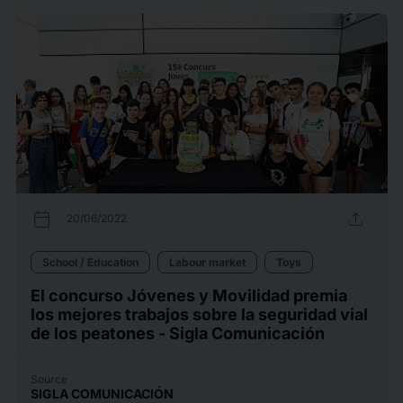
calendar_today
upload
20/06/2022
School / Education
Labour market
Toys
El concurso Jóvenes y Movilidad premia
los mejores trabajos sobre la seguridad vial
de los peatones - Sigla Comunicación
Source
SIGLA COMUNICACIÓN