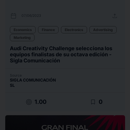
calendar_today
upload
07/06/2023
Economics
Finance
Electronics
Advertising
Marketing
Audi Creativity Challenge selecciona los
equipos finalistas de su octava edición -
Sigla Comunicación
Source
SIGLA COMUNICACIÓN
SL
target
bookmark_border
1.00
0