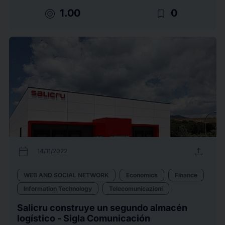
target
bookmark_border
1.00
0
calendar_today
upload
14/11/2022
WEB AND SOCIAL NETWORK
Economics
Finance
Information Technology
Telecomunicazioni
Salicru construye un segundo almacén
logístico - Sigla Comunicación