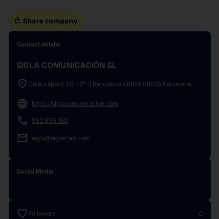
ios_share
Share company
Contact details
SIGLA COMUNICACIÓN SL
location_on
Calle Lepant 311 - 2º 3 Barcelona 08025 08025 Barcelona
language
https://siglacomunicacion.com
phone
932 809 160
email
sigla@siglacom.com
Social Media
favorite
Followers
0