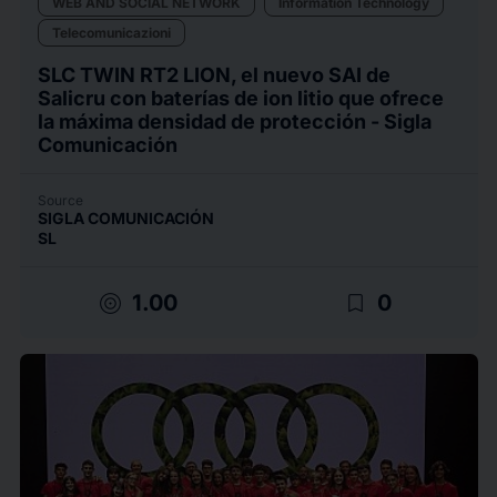
WEB AND SOCIAL NETWORK
Information Technology
Telecomunicazioni
SLC TWIN RT2 LION, el nuevo SAI de
Salicru con baterías de ion litio que ofrece
la máxima densidad de protección - Sigla
Comunicación
Source
SIGLA COMUNICACIÓN
SL
target
bookmark_border
1.00
0