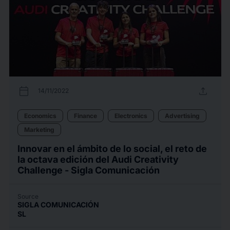
calendar_today
upload
14/11/2022
Economics
Finance
Electronics
Advertising
Marketing
Innovar en el ámbito de lo social, el reto de
la octava edición del Audi Creativity
Challenge - Sigla Comunicación
Source
SIGLA COMUNICACIÓN
SL