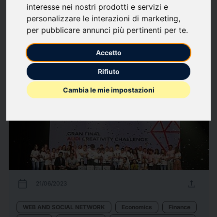
What we write about
interesse nei nostri prodotti e servizi e
personalizzare le interazioni di marketing
,
Advertising
Auto / Automotive
Economics
Finance
per pubblicare annunci più pertinenti per te
.
WEB AND SOCIAL NETWORK
Accetto
10
Press releases
arrow_forward
View all press releases
Rifiuto
Cambia le mie impostazioni
calendar_today
upload
21/06/2023
WEB AND SOCIAL NETWORK
Economics
Finance