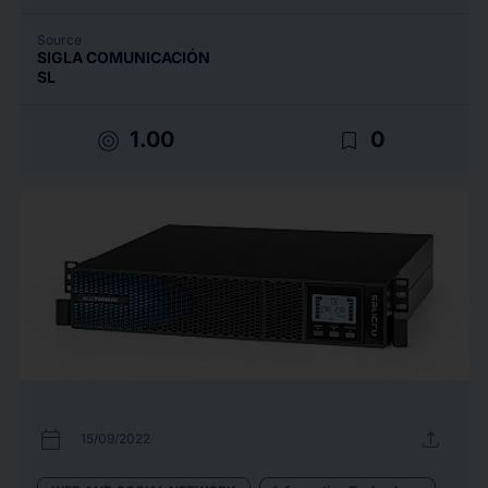
Source
SIGLA COMUNICACIÓN
SL
target
bookmark_border
1.00
0
calendar_today
upload
15/09/2022