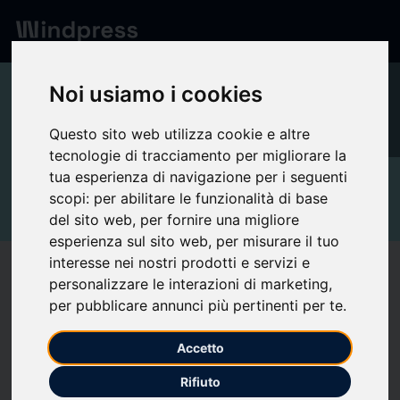
Network
/
Professional
Noi usiamo i cookies
Questo sito web utilizza cookie e altre
tecnologie di tracciamento per migliorare la
tua esperienza di navigazione per i seguenti
verified
Professional
Ufficio Stampa
Relazioni con i Media
scopi:
per abilitare le funzionalità di base
del sito web
,
per fornire una migliore
Brand Manager
Comunicazione
esperienza sul sito web
,
per misurare il tuo
studio Flaminio -
interesse nei nostri prodotti e servizi e
personalizzare le interazioni di marketing
,
strategy, emotions,
per pubblicare annunci più pertinenti per te
.
creativity
Accetto
Rifiuto