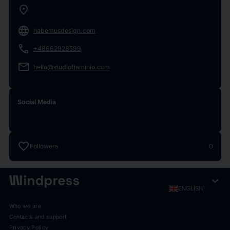
location_on
language
habemusdesign.com
phone
+48662928599
email
hello@studioflaminio.com
Social Media
favorite
Followers
0
expand_more
ENGLISH
Who we are
Contacts and support
Privacy Policy