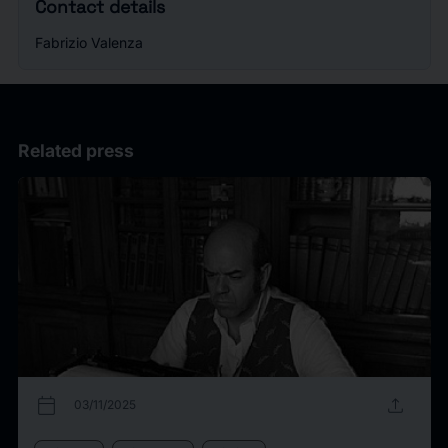
Contact details
Fabrizio Valenza
Related press
calendar_today
upload
03/11/2025