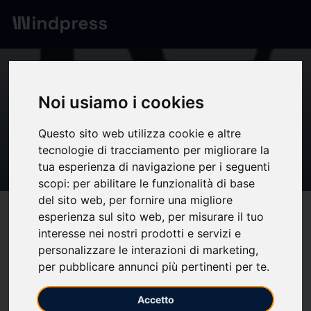
Digest
/ Press release
calendar_today
10/01/2026
Noi usiamo i cookies
Les Fleurs du Mal recensisce
Questo sito web utilizza cookie e altre
“C’era una volta l’incubo”, la
tecnologie di tracciamento per migliorare la
nuova raccolta di racconti.
tua esperienza di navigazione per i seguenti
scopi:
per abilitare le funzionalità di base
del sito web
,
per fornire una migliore
target
help
Compatibility
esperienza sul sito web
,
per misurare il tuo
interesse nei nostri prodotti e servizi e
upload
bookmark_border
Save
(0)
Share
personalizzare le interazioni di marketing
,
per pubblicare annunci più pertinenti per te
.
Published by
Fabrizio Valenza
Accetto