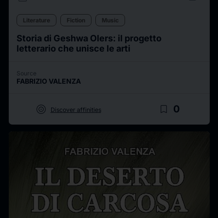
Literature
Fiction
Music
Storia di Geshwa Olers: il progetto
letterario che unisce le arti
Source
FABRIZIO VALENZA
target
bookmark_border
0
Discover affinities