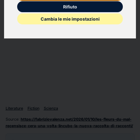
Autore di romanzi e di filosofia, tutto è adatto a esprimere
Rifiuto
l’animo umano.
Cambia le mie impostazioni
Literature
Fiction
Scienza
Source
:
https://fabriziovalenza.net/2026/01/10/les-fleurs-du-mal-
recensisce-cera-una-volta-lincubo-la-nuova-raccolta-di-racconti/