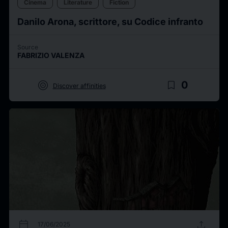
Cinema
Literature
Fiction
Danilo Arona, scrittore, su Codice infranto
Source
FABRIZIO VALENZA
target
bookmark_border
0
Discover affinities
calendar_today
upload
17/06/2025