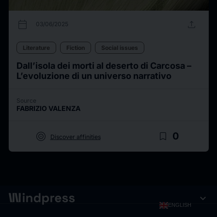
calendar_today
upload
03/06/2025
Literature
Fiction
Social issues
Dall’isola dei morti al deserto di Carcosa –
L’evoluzione di un universo narrativo
Source
FABRIZIO VALENZA
target
bookmark_border
0
Discover affinities
expand_more
ENGLISH