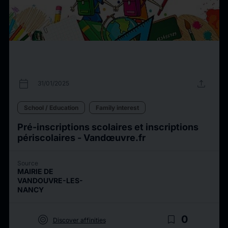
calendar_today
upload
31/01/2025
School / Education
Family interest
Pré-inscriptions scolaires et inscriptions
périscolaires - Vandœuvre.fr
Source
MAIRIE DE
VANDOUVRE-LES-
NANCY
target
bookmark_border
0
Discover affinities