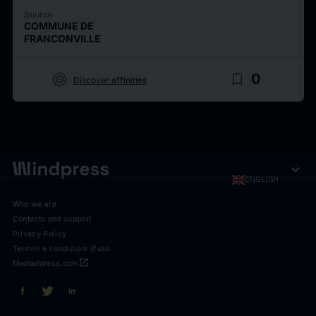
Source
COMMUNE DE
FRANCONVILLE
target
bookmark_border
0
Discover affinities
expand_more
ENGLISH
Who we are
Contacts and support
Privacy Policy
Termini e condizioni d'uso
open_in_new
Mediaddress.com