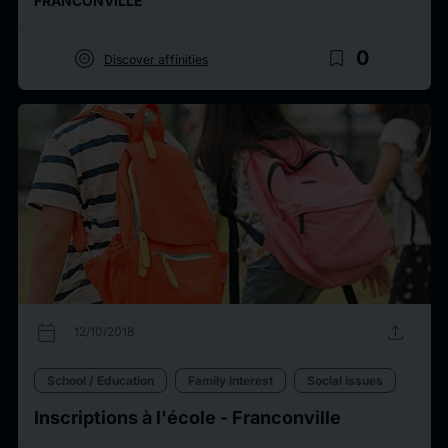
FRANCONVILLE
target
bookmark_border
0
Discover affinities
calendar_today
upload
12/10/2018
School / Education
Family interest
Social issues
Inscriptions à l'école - Franconville