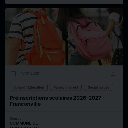
calendar_today
upload
13/01/2026
School / Education
Family interest
Social issues
Préinscriptions scolaires 2026-2027 -
Franconville
Source
COMMUNE DE