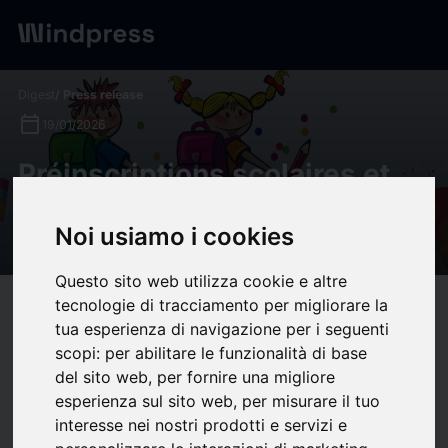
Digest
/ Press release
calendar_today
19/01/2026
Préinscriptions scolaires et
inscriptions périscolaires -
Noi usiamo i cookies
Vandœuvre.fr
Questo sito web utilizza cookie e altre
tecnologie di tracciamento per migliorare la
target
help
Compatibility
tua esperienza di navigazione per i seguenti
upload
bookmark_border
Save
(0)
Share
scopi:
per abilitare le funzionalità di base
del sito web
,
per fornire una migliore
Les préinscriptions scolaires dans les écoles de Vandœuvre
esperienza sul sito web
,
per misurare il tuo
pour la rentrée de septembre 2026 concernent les enfants
interesse nei nostri prodotti e servizi e
entrant en maternelle, passant de la maternelle au CP ou si