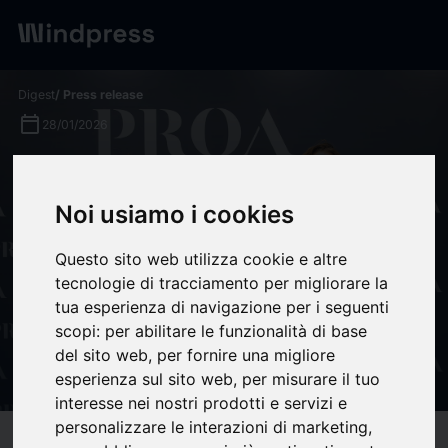
Digest
/ Press release
calendar_today
28/01/2026
Jordi Sevilla propone a los
líderes empresariales unos
Noi usiamo i cookies
nuevos Pactos de La Moncloa
Questo sito web utilizza cookie e altre
y 10 medidas urgentes para
tecnologie di tracciamento per migliorare la
superar la "anormalidad
tua esperienza di navigazione per i seguenti
scopi:
per abilitare le funzionalità di base
política" que vive España -
del sito web
,
per fornire una migliore
PROA Comunicación
esperienza sul sito web
,
per misurare il tuo
interesse nei nostri prodotti e servizi e
personalizzare le interazioni di marketing
,
target
help
Compatibility