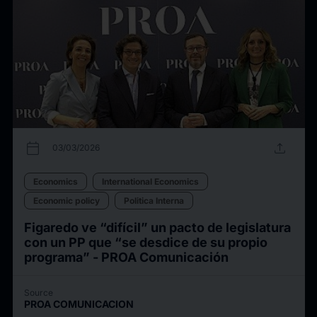
calendar_today
upload
03/03/2026
Economics
International Economics
Economic policy
Politica Interna
Figaredo ve “difícil” un pacto de legislatura
con un PP que “se desdice de su propio
programa” - PROA Comunicación
Source
PROA COMUNICACION