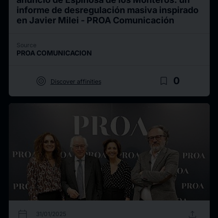
informe de desregulación masiva inspirado
en Javier Milei - PROA Comunicación
Source
PROA COMUNICACION
target
bookmark_border
0
Discover affinities
calendar_today
upload
31/01/2025