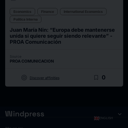
Economics
Finance
International Economics
Politica Interna
Juan María Nin: “Europa debe mantenerse
unida si quiere seguir siendo relevante” -
PROA Comunicación
Source
PROA COMUNICACION
target
bookmark_border
0
Discover affinities
expand_more
ENGLISH