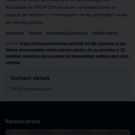
Actualidad de PROA Comunicación, concebido como un
espacio de reflexión y conversación con las principales voces
del debate público.
Economics
Finance
International Economics
Politica Interna
Source
:
https://proacomunicacion.es/jordi-sevilla-propone-a-los-
lideres-empresariales-unos-nuevos-pactos-de-la-moncloa-y-10-
medidas-urgentes-para-superar-la-anormalidad-politica-que-vive-
espana/
Contact details
PROA Comunicación
Related press