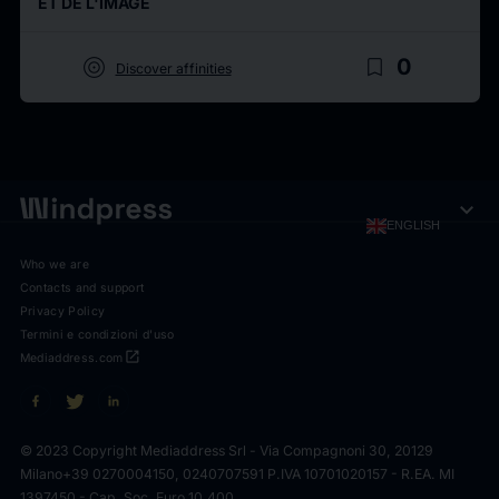
ET DE L'IMAGE
target
bookmark_border
0
Discover affinities
expand_more
ENGLISH
Who we are
Contacts and support
Privacy Policy
Termini e condizioni d'uso
open_in_new
Mediaddress.com
© 2023 Copyright Mediaddress Srl - Via Compagnoni 30, 20129
Milano
+39 0270004150, 0240707591 P.IVA 10701020157 - R.EA. MI
1397450 - Cap. Soc. Euro 10.400