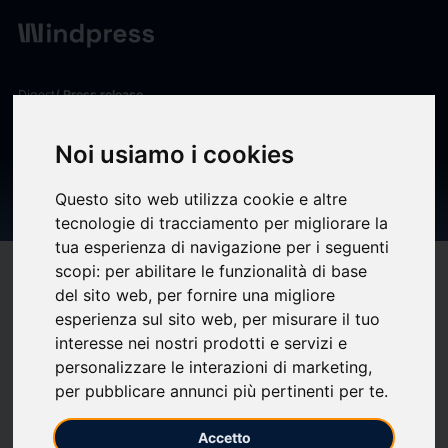
Digest
/ Press release
calendar_today
03/02/2026
Noi usiamo i cookies
Lignes de vie | Maison du
Questo sito web utilizza cookie e altre
Geste et de l'Image
tecnologie di tracciamento per migliorare la
tua esperienza di navigazione per i seguenti
scopi:
per abilitare le funzionalità di base
target
help
Compatibility
del sito web
,
per fornire una migliore
upload
bookmark_border
Save
(0)
Share
esperienza sul sito web
,
per misurare il tuo
interesse nei nostri prodotti e servizi e
La
Maison du Geste de l’Image
donne carte blanche à
Frédérique Ribis,
personalizzare le interazioni di marketing
,
per pubblicare annunci più pertinenti per te
.
mercredi 4 février à 18h30
Présentation du film « Lignes de vie », l’histoire du soin des troubles psy, à travers les parcours croisés de
Accetto
patient·es et de soignant·es.