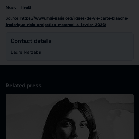
Music
Health
Source
:
https://www.mgi-paris.org/lignes-de-vie-carte-blanche-
frederique-ribis-projection-mercredi-4-fevrier-2026/
Contact details
Laure Narzabal
Related press