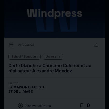
calendar_today
upload
06/02/2025
School / Education
University
Carte blanche à Christine Culerier et au
réalisateur Alexandre Mendez
Source
LA MAISON DU GESTE
ET DE L'IMAGE
target
bookmark_border
0
Discover affinities