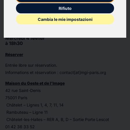
Rifiuto
Une histoire qui s’inscrit dans « une création continue », comme l’avait nommé la fondatrice de
l’association du Centre Etienne Marcel qui gère aujourd’hui un HDJ, un CMPP et un IME.
Cambia le mie impostazioni
Film, 90 mn – réalisé par Frédérique Ribis et co-écrit avec Agnès Abo Dehman
« Lignes de vie »
Mercredi 4 février
à 18h30
Réserver
Entrée libre sur réservation.
Informations et réservation : contact[at]mgi-paris.org
Maison du Geste et de l’Image
42 rue Saint-Denis
75001 Paris
Châtelet – Lignes 1, 4, 7, 11, 14
Rambuteau – Ligne 11
Châtelet-les-Halles – RER A, B, D – Sortie Porte Lescot
01 42 36 33 52