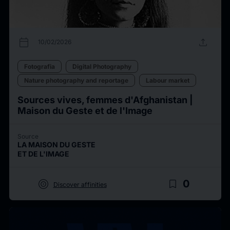
calendar_today
upload
10/02/2026
Fotografia
Digital Photography
Nature photography and reportage
Labour market
Sources vives, femmes d'Afghanistan |
Maison du Geste et de l'Image
Source
LA MAISON DU GESTE
ET DE L'IMAGE
target
bookmark_border
0
Discover affinities