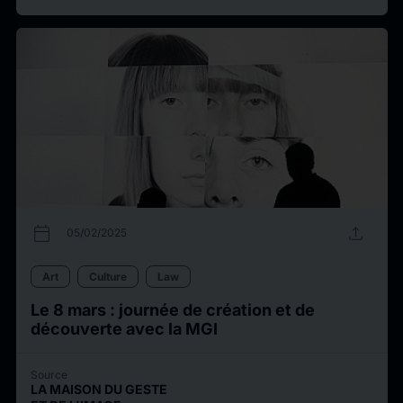
calendar_today
upload
05/02/2025
Art
Culture
Law
Le 8 mars : journée de création et de
découverte avec la MGI
Source
LA MAISON DU GESTE