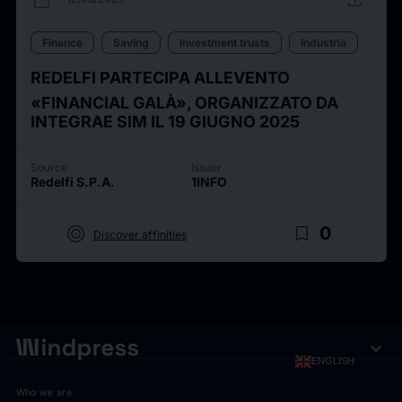
Finance
Saving
Investment trusts
Industria
REDELFI PARTECIPA ALLEVENTO
«FINANCIAL GALÀ», ORGANIZZATO DA
INTEGRAE SIM IL 19 GIUGNO 2025
Source
Issuer
Redelfi S.P.A.
1INFO
target
bookmark_border
0
Discover affinities
expand_more
ENGLISH
Who we are