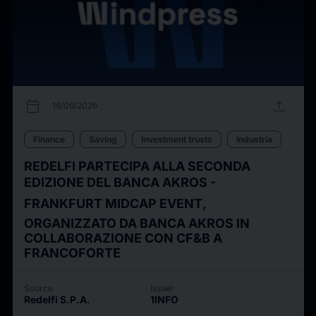
calendar_today
upload
19/06/2026
Finance
Saving
Investment trusts
Industria
REDELFI PARTECIPA ALLA SECONDA
EDIZIONE DEL BANCA AKROS -
FRANKFURT MIDCAP EVENT,
ORGANIZZATO DA BANCA AKROS IN
COLLABORAZIONE CON CF&B A
FRANCOFORTE
Source
Issuer
Redelfi S.P.A.
1INFO