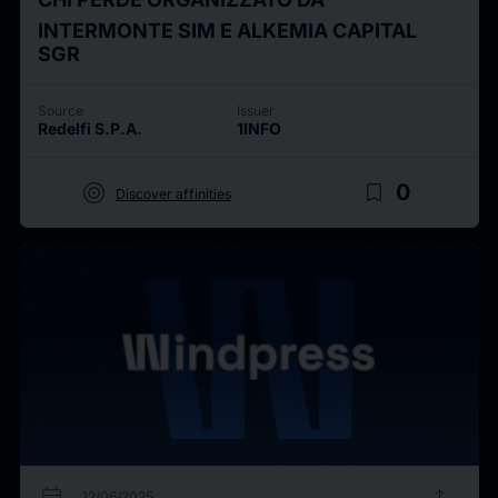
INTERMONTE SIM E ALKEMIA CAPITAL
SGR
Source
Issuer
Redelfi S.P.A.
1INFO
target
bookmark_border
0
Discover affinities
calendar_today
upload
12/06/2025