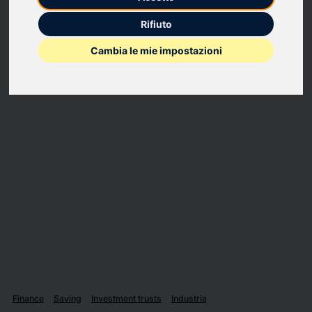
REDELFI PARTECIPA ALLA XXI EDIZIONE DEL FRANKFURT MIDCAP
Rifiuto
EVENT ORGANIZZATO DA INTERMONTE SIM
Cambia le mie impostazioni
Finance
Saving
Investment trusts
Industria