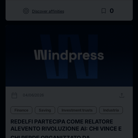
target
bookmark_border
0
Discover affinities
calendar_today
upload
04/06/2026
Finance
Saving
Investment trusts
Industria
REDELFI PARTECIPA COME RELATORE
ALEVENTO RIVOLUZIONE AI: CHI VINCE E
CHI PERDE ORGANIZZATO DA