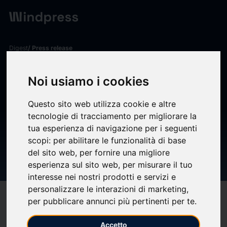
Digest
/ Press release
calendar_today
04/02/2026
Noi usiamo i cookies
REDELFI PARTECIPA ALLA
XXI EDIZIONE DEL
Questo sito web utilizza cookie e altre
tecnologie di tracciamento per migliorare la
FRANKFURT MIDCAP EVENT
tua esperienza di navigazione per i seguenti
scopi:
per abilitare le funzionalità di base
ORGANIZZATO DA
del sito web
,
per fornire una migliore
INTERMONTE SIM
esperienza sul sito web
,
per misurare il tuo
interesse nei nostri prodotti e servizi e
personalizzare le interazioni di marketing
,
target
help
Compatibility
per pubblicare annunci più pertinenti per te
.
upload
bookmark_border
Save
(0)
Share
Accetto