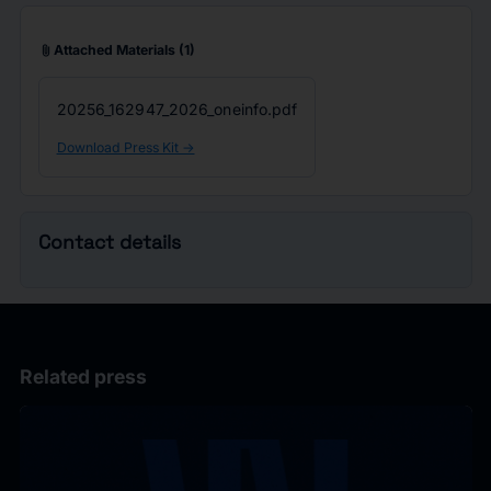
attach_file
Attached Materials
(1)
20256_162947_2026_oneinfo.pdf
Download Press Kit ->
Contact details
Related press