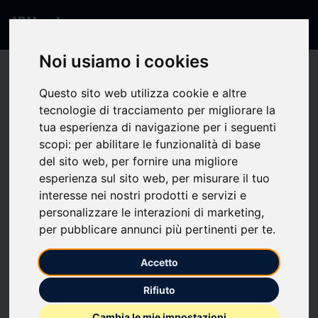
Noi usiamo i cookies
404 - Pagina non
Questo sito web utilizza cookie e altre
tecnologie di tracciamento per migliorare la
trovata
tua esperienza di navigazione per i seguenti
scopi:
per abilitare le funzionalità di base
del sito web
,
per fornire una migliore
La pagina che stai cercando non esiste o non è
esperienza sul sito web
,
per misurare il tuo
disponibile.
interesse nei nostri prodotti e servizi e
personalizzare le interazioni di marketing
,
per pubblicare annunci più pertinenti per te
.
Torna alla Home
Accetto
Rifiuto
Cambia le mie impostazioni