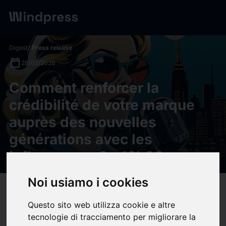
Digest
/ Press release
calendar_today
28/02/2026
Comment renforcer la
crédibilité de votre marque
auprès des nouvelles
générations avec les
influenceurs ? - 18h08
Noi usiamo i cookies
target
help
Compatibility
Questo sito web utilizza cookie e altre
upload
bookmark_border
Save
(0)
Share
tecnologie di tracciamento per migliorare la