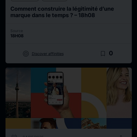
Comment construire la légitimité d’une
marque dans le temps ? – 18h08
Source
18H08
target
bookmark_border
0
Discover affinities