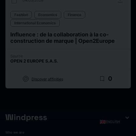
calendar_today
upload
04/05/2026
Fashion
Economics
Finance
International Economics
Influence : de la collaboration à la co-
construction de marque | Open2Europe
Source
OPEN 2 EUROPE S.A.S.
target
bookmark_border
0
Discover affinities
expand_more
ENGLISH
Who we are