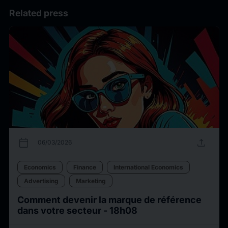
Related press
calendar_today
upload
06/03/2026
Economics
Finance
International Economics
Advertising
Marketing
Comment devenir la marque de référence
dans votre secteur - 18h08