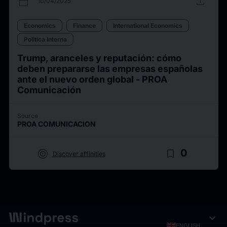
calendar_today
upload
10/04/2025
Economics
Finance
International Economics
Politica Interna
Trump, aranceles y reputación: cómo
deben prepararse las empresas españolas
ante el nuevo orden global - PROA
Comunicación
Source
PROA COMUNICACION
target
bookmark_border
0
Discover affinities
expand_more
ENGLISH