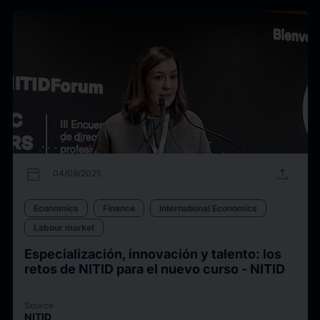
calendar_today
upload
04/09/2025
Economics
Finance
International Economics
Labour market
Especialización, innovación y talento: los
retos de NITID para el nuevo curso - NITID
Source
NITID