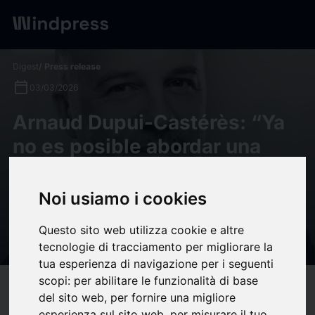
Digest
/ Press release
calendar_today
03/03/2026
Arnaud Dupui-Castérès: “Ya
no es posible abordar una
cuestión de asuntos públicos
exclusivamente desde la
Noi usiamo i cookies
óptica del lobby” - PROA
Questo sito web utilizza cookie e altre
Comunicación
tecnologie di tracciamento per migliorare la
tua esperienza di navigazione per i seguenti
scopi:
per abilitare le funzionalità di base
target
help
Compatibility
del sito web
,
per fornire una migliore
esperienza sul sito web
,
per misurare il tuo