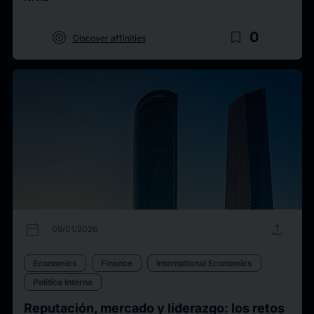
target
bookmark_border
0
Discover affinities
calendar_today
upload
09/01/2026
Economics
Finance
International Economics
Politica Interna
Reputación, mercado y liderazgo: los retos