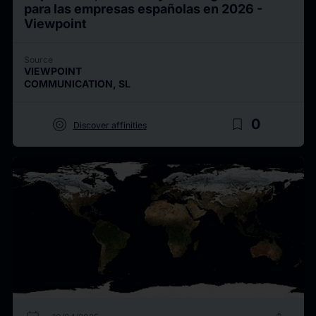
para las empresas españolas en 2026 -
Viewpoint
Source
VIEWPOINT
COMMUNICATION, SL
target
bookmark_border
0
Discover affinities