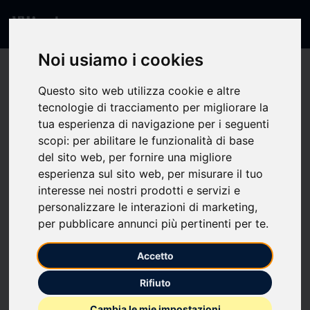
Noi usiamo i cookies
404 - Pagina non
Questo sito web utilizza cookie e altre
tecnologie di tracciamento per migliorare la
trovata
tua esperienza di navigazione per i seguenti
scopi:
per abilitare le funzionalità di base
del sito web
,
per fornire una migliore
La pagina che stai cercando non esiste o non è
esperienza sul sito web
,
per misurare il tuo
disponibile.
interesse nei nostri prodotti e servizi e
personalizzare le interazioni di marketing
,
per pubblicare annunci più pertinenti per te
.
Torna alla Home
Accetto
Rifiuto
Cambia le mie impostazioni