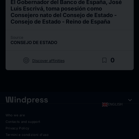
El Gobernador del Banco de España, José
Luis Escrivá, toma posesión como
Consejero nato del Consejo de Estado -
Consejo de Estado - Reino de España
Source
CONSEJO DE ESTADO
target
bookmark_border
0
Discover affinities
expand_more
ENGLISH
Who we are
Contacts and support
Privacy Policy
Termini e condizioni d'uso