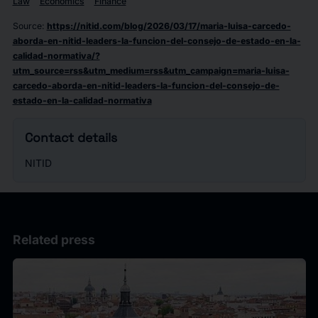
Law
Economics
Finance
Source
:
https://nitid.com/blog/2026/03/17/maria-luisa-carcedo-
aborda-en-nitid-leaders-la-funcion-del-consejo-de-estado-en-la-
calidad-normativa/?
utm_source=rss&utm_medium=rss&utm_campaign=maria-luisa-
carcedo-aborda-en-nitid-leaders-la-funcion-del-consejo-de-
estado-en-la-calidad-normativa
Contact details
NITID
Related press