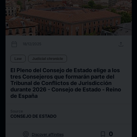
calendar_today
upload
18/12/2025
Law
Judicial chronicle
El Pleno del Consejo de Estado elige a los
tres Consejeros que formarán parte del
Tribunal de Conflictos de Jurisdicción
durante 2026 - Consejo de Estado - Reino
de España
Source
CONSEJO DE ESTADO
target
bookmark_border
0
Discover affinities