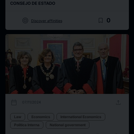
CONSEJO DE ESTADO
target
bookmark_border
0
Discover affinities
calendar_today
upload
07/11/2024
Law
Economics
International Economics
Politica Interna
National government