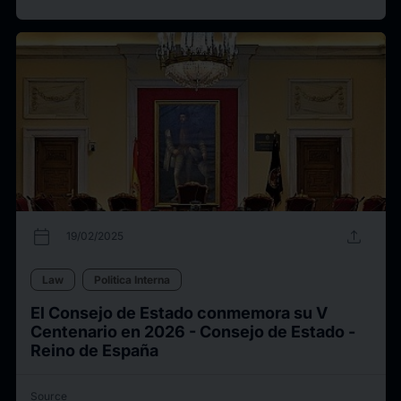
calendar_today
upload
19/02/2025
Law
Politica Interna
El Consejo de Estado conmemora su V
Centenario en 2026 - Consejo de Estado -
Reino de España
Source