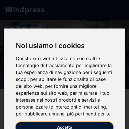
Digest
/ Press release
calendar_today
17/03/2026
Noi usiamo i cookies
María Luisa Carcedo aborda
en NITID Leaders la función
Questo sito web utilizza cookie e altre
tecnologie di tracciamento per migliorare la
del Consejo de Estado en la
tua esperienza di navigazione per i seguenti
calidad normativa - NITID
scopi:
per abilitare le funzionalità di base
del sito web
,
per fornire una migliore
esperienza sul sito web
,
per misurare il tuo
target
help
Compatibility
interesse nei nostri prodotti e servizi e
personalizzare le interazioni di marketing
,
upload
bookmark_border
Save
(0)
Share
per pubblicare annunci più pertinenti per te
.
María Luisa Carcedo
, consejera permanente de Estado y
Accetto