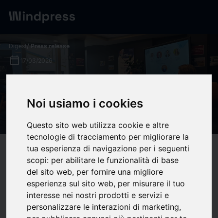
Digest
/ Press release
calendar_today
17/03/2026
Presentación "IA y
Empleabilidad del futuro":
Noi usiamo i cookies
París, Francia.
Questo sito web utilizza cookie e altre
tecnologie di tracciamento per migliorare la
tua esperienza di navigazione per i seguenti
target
help
Compatibility
scopi:
per abilitare le funzionalità di base
upload
bookmark_border
Save
(0)
Share
del sito web
,
per fornire una migliore
esperienza sul sito web
,
per misurare il tuo
interesse nei nostri prodotti e servizi e
Planeta Formación y
personalizzare le interazioni di marketing
,