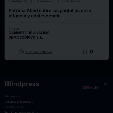
Hobby Vari
Electronics
Social issues
Patricia Abad sobre las pantallas en la
infancia y adolescencia
Source
GABINETE DE ANÁLISIS
DEMOSCÓPICO S.L.
target
bookmark_border
0
Discover affinities
expand_more
ENGLISH
Who we are
Contacts and support
Privacy Policy
Termini e condizioni d'uso