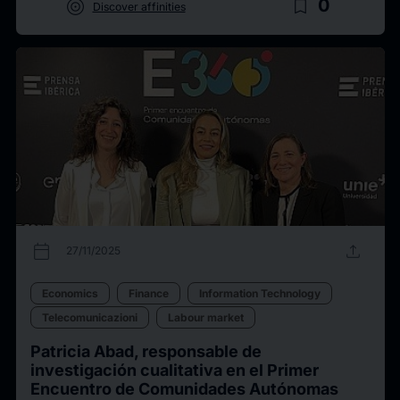
target
bookmark_border
0
Discover affinities
calendar_today
upload
27/11/2025
Economics
Finance
Information Technology
Telecomunicazioni
Labour market
Patricia Abad, responsable de
investigación cualitativa en el Primer
Encuentro de Comunidades Autónomas