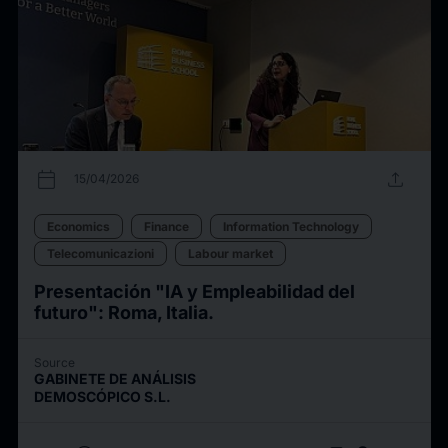
calendar_today
upload
15/04/2026
Economics
Finance
Information Technology
Telecomunicazioni
Labour market
Presentación "IA y Empleabilidad del
futuro": Roma, Italia.
Source
GABINETE DE ANÁLISIS
DEMOSCÓPICO S.L.