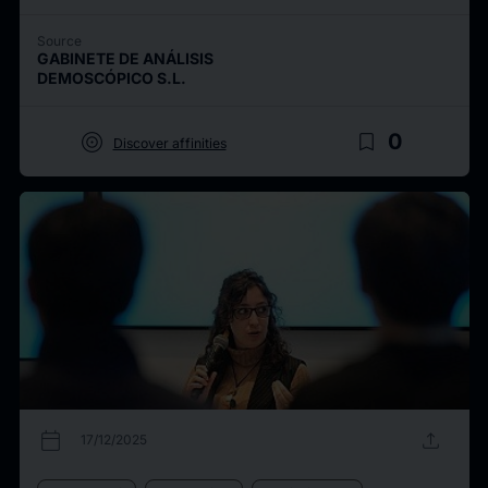
Source
GABINETE DE ANÁLISIS
DEMOSCÓPICO S.L.
target
bookmark_border
0
Discover affinities
calendar_today
upload
17/12/2025