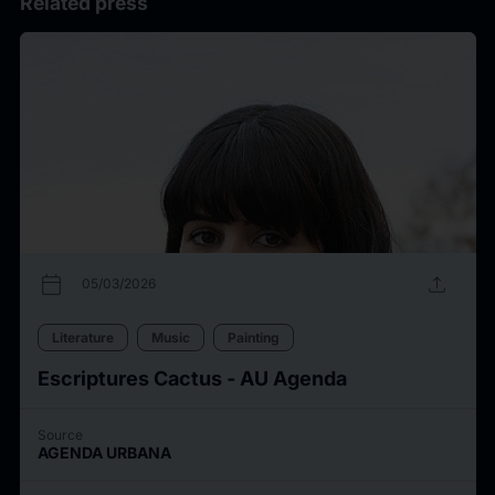
Related press
calendar_today
upload
05/03/2026
Literature
Music
Painting
Escriptures Cactus - AU Agenda
Source
AGENDA URBANA