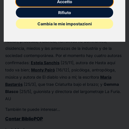
Accetto
La
Fundación Cañada Blanch
estrena un nuevo ciclo de
conversaciones en el que se explora la escritura como
Rifiuto
herramienta crítica, creativa y transformadora. La literatura, el
Cambia le mie impostazioni
guion de cine o el ensayo abordan la escritura desde
diferentes prismas. A través de sus autoras, hablaremos de
ficción, procesos, violencia, narrativas no dominantes,
disidencia, miedos y las amenazas de la industria y de la
sociedad contemporánea. Por el momento hay cuatro autoras
confirmadas:
Estela Sanchis
[25/11], autora de
Hasta aquí
todo va bien
;
Monty Peiró
[16/12], psicóloga, antropóloga,
música y autora de
El diablo vino a mí
; la escritora
María
Bastarós
[25/3], que trae
Criaturita
bajo el brazo; y
Gemma
Blasco
[25/5], guionista y directora del largometraje
La Furia
.
AU
También te puede interesar…
Contar BiblioPOP