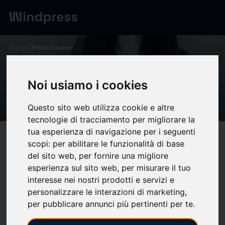
Digest
/ Press release
calendar_today
04/11/2025
Noi usiamo i cookies
Ficción expandida - AU
Agenda
Questo sito web utilizza cookie e altre
tecnologie di tracciamento per migliorare la
tua esperienza di navigazione per i seguenti
target
help
Compatibility
scopi:
per abilitare le funzionalità di base
upload
bookmark_border
del sito web
,
per fornire una migliore
Save
(0)
Share
esperienza sul sito web
,
per misurare il tuo
interesse nei nostri prodotti e servizi e
Proposta
personalizzare le interazioni di marketing
,
DEL MARTES 25/11 AL LUNES 25/5
per pubblicare annunci più pertinenti per te
.
F. CAÑADA BLANCH
. Jorge Juan, 4