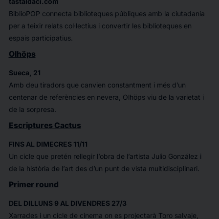
tastaldaci.com
BiblioPOP connecta biblioteques públiques amb la ciutadania
per a teixir relats col·lectius i convertir les biblioteques en
espais participatius.
Olhöps
Sueca, 21
Amb deu tiradors que canvien constantment i més d’un
centenar de referències en nevera, Olhöps viu de la varietat i
de la sorpresa.
Escriptures Cactus
FINS AL DIMECRES 11/11
Un cicle que pretén rellegir l’obra de l’artista Julio González i
de la història de l’art des d’un punt de vista multidisciplinari.
Primer round
DEL DILLUNS 9 AL DIVENDRES 27/3
Xarrades i un cicle de cinema on es projectarà Toro salvaje,