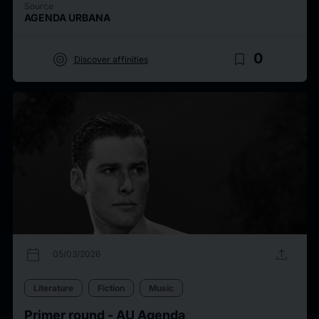
Source
AGENDA URBANA
target
bookmark_border
0
Discover affinities
calendar_today
upload
05/03/2026
Literature
Fiction
Music
Primer round - AU Agenda