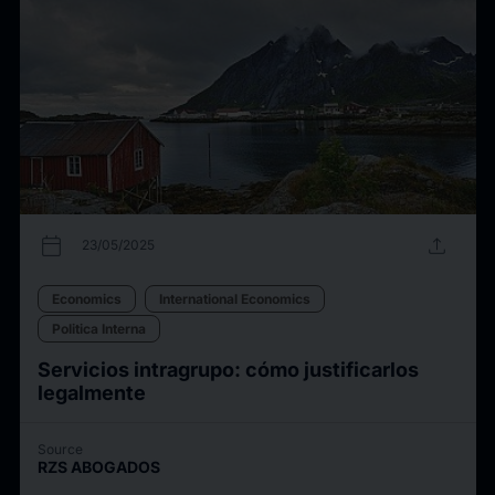
calendar_today
upload
23/05/2025
Economics
International Economics
Politica Interna
Servicios intragrupo: cómo justificarlos
legalmente
Source
RZS ABOGADOS