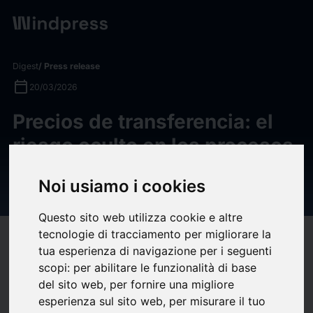
Digest
/ Press release
calendar_today
20/03/2026
Precios de transferencia: el
riesgo oculto en los procesos
de transformación
Noi usiamo i cookies
empresarial — Finreg360
Questo sito web utilizza cookie e altre
tecnologie di tracciamento per migliorare la
target
help
Compatibility
tua esperienza di navigazione per i seguenti
upload
bookmark_border
Save
(0)
Share
scopi:
per abilitare le funzionalità di base
del sito web
,
per fornire una migliore
La experiencia demuestra que muchas empresas afrontan
esperienza sul sito web
,
per misurare il tuo