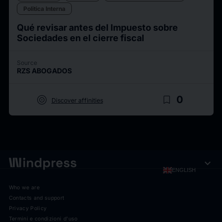
Politica Interna
Qué revisar antes del Impuesto sobre
Sociedades en el cierre fiscal
Source
RZS ABOGADOS
target
bookmark_border
0
Discover affinities
expand_more
ENGLISH
Who we are
Contacts and support
Privacy Policy
Termini e condizioni d'uso