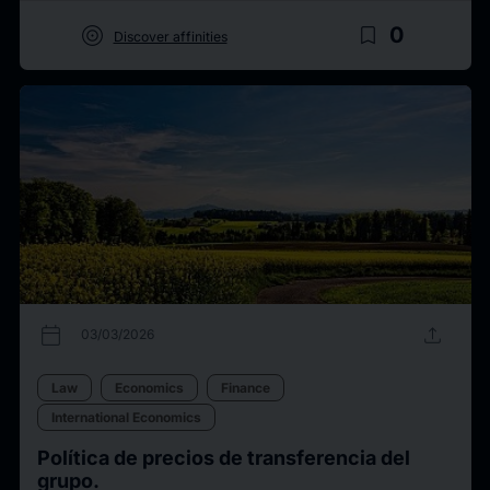
target
bookmark_border
0
Discover affinities
calendar_today
upload
03/03/2026
Law
Economics
Finance
International Economics
Política de precios de transferencia del
grupo.