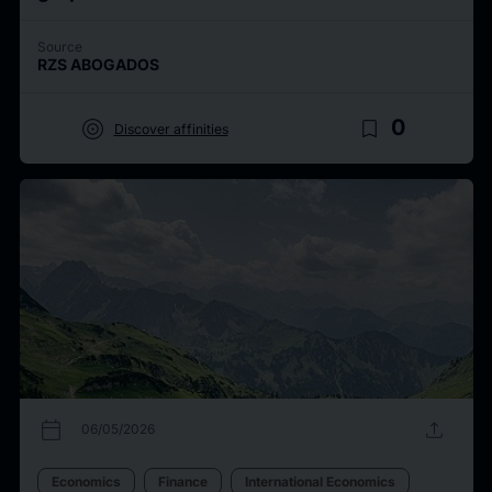
Source
RZS ABOGADOS
target
bookmark_border
0
Discover affinities
calendar_today
upload
06/05/2026
Economics
Finance
International Economics