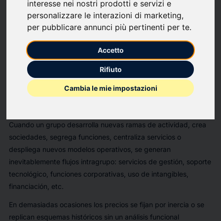
inspecciones de precios de transferencia sin haber definido
interesse nei nostri prodotti e servizi e
antes un marco de gobernanza claro que permita justificar, de
personalizzare le interazioni di marketing
,
forma consistente y defendible, los precios aplicados a los
per pubblicare annunci più pertinenti per te
.
servicios intragrupo derivados de sus decisiones de expansión
Accetto
o transformación empresarial.
Los resultados habituales de esta carencia son ajustes
Rifiuto
relevantes, sanciones evitables y la percepción de la
Cambia le mie impostazioni
Administración Tributaria de una ausencia de criterios
económicos para fijar precios.
Cuando un grupo desarrolla nuevas ramas de actividad, crea
sociedades, segrega funciones, centraliza servicios o
despliega nuevos modelos operativos, se generan
inevitablemente flujos intragrupo: servicios de gestión, soporte
tecnológico, funciones corporativas, uso de intangibles,
financiación, etc.
En demasiadas ocasiones los precios se fijan por inercia o se
replican esquemas históricos sin un análisis funcional