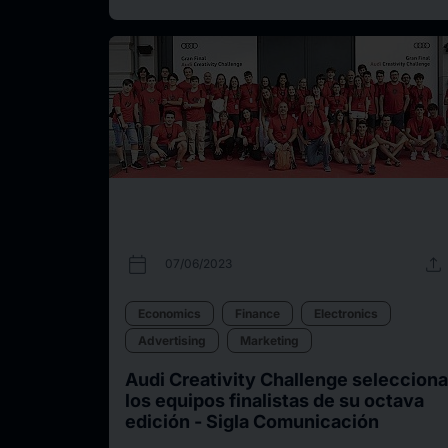
calendar_today
upload
07/06/2023
Economics
Finance
Electronics
Advertising
Marketing
Audi Creativity Challenge selecciona
los equipos finalistas de su octava
edición - Sigla Comunicación