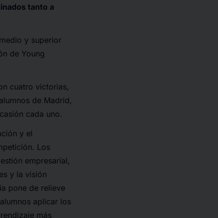
inados tanto a
 medio y superior
ión de Young
n cuatro victorias,
, alumnos de Madrid,
ocasión cada uno.
ación y el
mpetición. Los
estión empresarial,
s y la visión
ia pone de relieve
 alumnos aplicar los
prendizaje más