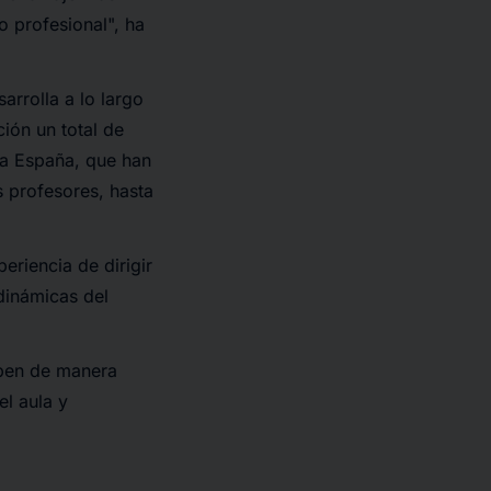
o profesional", ha
rrolla a lo largo
ión un total de
da España, que han
s profesores, hasta
eriencia de dirigir
dinámicas del
iben de manera
el aula y