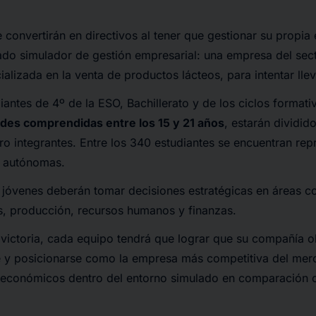
e convertirán en directivos al tener que gestionar su propia
ado simulador de gestión empresarial: una empresa del sect
alizada en la venta de productos lácteos, para intentar lleva
udiantes de 4º de la ESO, Bachillerato y de los ciclos forma
des comprendidas entre los 15 y 21 años
, estarán dividid
tro integrantes. Entre los 340 estudiantes se encuentran rep
 autónomas.
os jóvenes deberán tomar decisiones estratégicas en áreas 
s, producción, recursos humanos y finanzas.
a victoria, cada equipo tendrá que lograr que su compañía 
le y posicionarse como la empresa más competitiva del mer
 económicos dentro del entorno simulado en comparación c