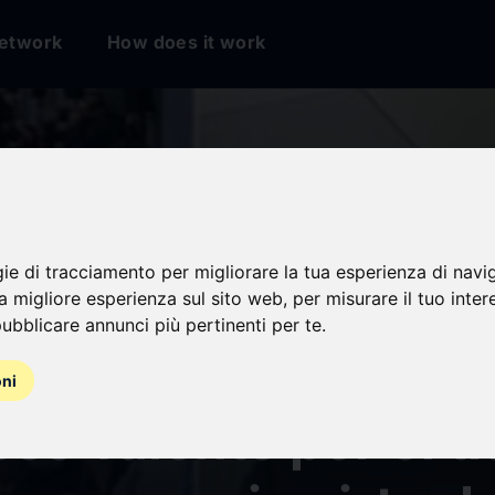
etwork
How does it work
gie di tracciamento per migliorare la tua esperienza di navi
o estudiantes navar
na migliore esperienza sul sito web
,
per misurare il tuo inter
ubblicare annunci più pertinenti per te
.
irán en la final de
oni
ss Talents por el tí