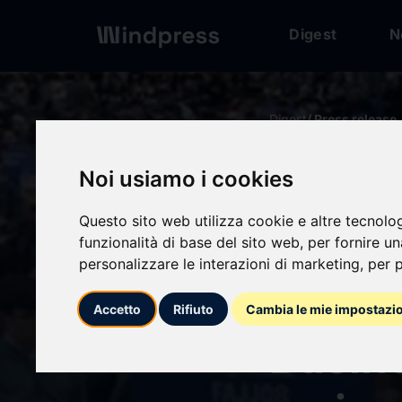
Digest
N
Digest
/ Press release
Noi usiamo i cookies
calendar_today
08/04/2026
Questo sito web utilizza cookie e altre tecnolo
Cuatr
funzionalità di base del sito web
,
per fornire u
personalizzare le interazioni di marketing
,
per p
compet
Accetto
Rifiuto
Cambia le mie impostazi
Busine