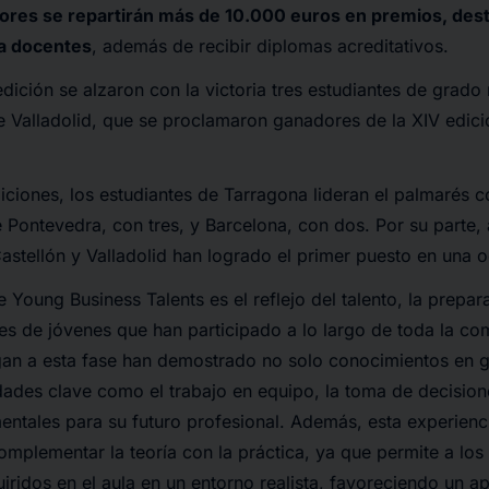
res se repartirán más de 10.000 euros en premios, dest
a docentes
, además de recibir diplomas acreditativos.
dición se alzaron con la victoria tres estudiantes de grado
de Valladolid, que se proclamaron ganadores de la XIV edic
iciones, los estudiantes de Tarragona lideran el palmarés co
 Pontevedra, con tres, y Barcelona, con dos. Por su parte
stellón y Valladolid han logrado el primer puesto en una 
e Young Business Talents es el reflejo del talento, la prepar
s de jóvenes que han participado a lo largo de toda la co
gan a esta fase han demostrado no solo conocimientos en g
dades clave como el trabajo en equipo, la toma de decisione
entales para su futuro profesional. Además, esta experienc
omplementar la teoría con la práctica, ya que permite a los
ridos en el aula en un entorno realista, favoreciendo un a