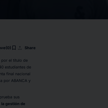
upload
bookmark_border
ave
(0)
Share
or el título de
340 estudiantes de
ta final nacional
ada por ABANCA y
 prueba sus
 la gestión de