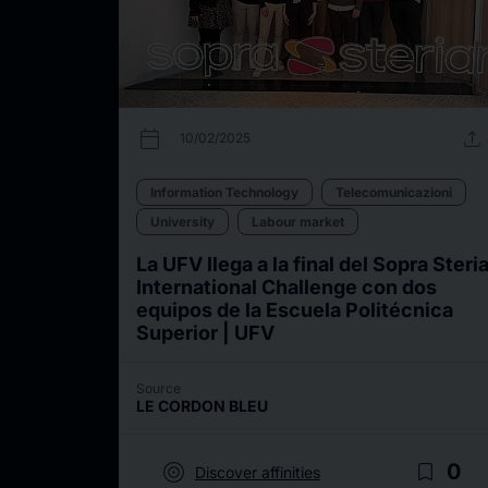
calendar_today
upload
10/02/2025
Information Technology
Telecomunicazioni
University
Labour market
La UFV llega a la final del Sopra Steri
International Challenge con dos
equipos de la Escuela Politécnica
Superior | UFV
Source
LE CORDON BLEU
target
bookmark_border
0
Discover affinities