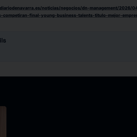
diariodenavarra.es/noticias/negocios/dn-management/2026/0
-competiran-final-young-business-talents-titulo-mejor-empres
ls