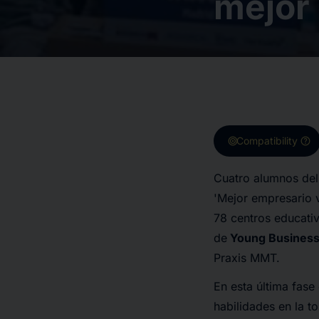
mejor 
target
help
Compatibility
Cuatro alumnos del
'Mejor empresario v
78 centros educativ
de
Young Business
Praxis MMT.
En esta última fase
habilidades en la 