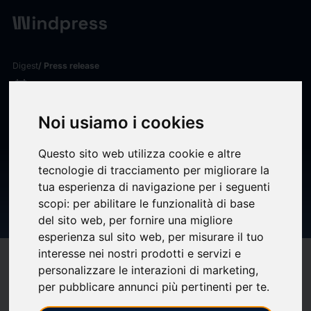
Digest
/ Press release
calendar_today
13/04/2026
Famase asume la gestión del
Noi usiamo i cookies
Facility Management del
Questo sito web utilizza cookie e altre
edificio Infinito Delicias,
tecnologie di tracciamento per migliorare la
espacio premiado y con
tua esperienza di navigazione per i seguenti
scopi:
per abilitare le funzionalità di base
certificado BREEAM - chp
del sito web
,
per fornire una migliore
esperienza sul sito web
,
per misurare il tuo
interesse nei nostri prodotti e servizi e
target
help
Compatibility
personalizzare le interazioni di marketing
,
upload
bookmark_border
per pubblicare annunci più pertinenti per te
.
Save
(0)
Share