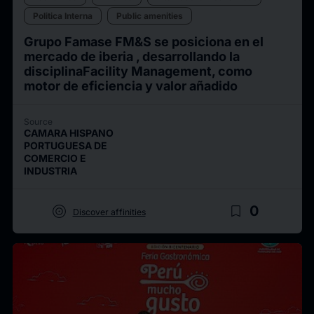
Politica Interna
Public amenities
Grupo Famase FM&S se posiciona en el
mercado de iberia , desarrollando la
disciplinaFacility Management, como
motor de eficiencia y valor añadido
Source
CAMARA HISPANO
PORTUGUESA DE
COMERCIO E
INDUSTRIA
target
bookmark_border
0
Discover affinities