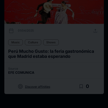
calendar_today
upload
01/04/2025
Music
Culture
Shows
Perú Mucho Gusto: la feria gastronómica
que Madrid estaba esperando
Source
EFE COMUNICA
target
bookmark_border
0
Discover affinities