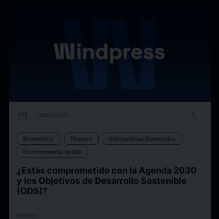
calendar_today
upload
26/02/2025
Economics
Finance
International Economics
Environmental health
¿Estás comprometido con la Agenda 2030
y los Objetivos de Desarrollo Sostenible
(ODS)?
Source