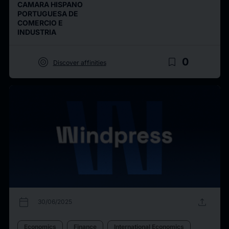
CAMARA HISPANO
PORTUGUESA DE
COMERCIO E
INDUSTRIA
target
bookmark_border
0
Discover affinities
calendar_today
upload
30/06/2025
Economics
Finance
International Economics