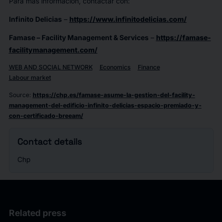
Para más información, contactar con:
Infinito Delicias
–
https://www.infinitodelicias.com/
Famase – Facility Management & Services
–
https://famase-
facilitymanagement.com/
WEB AND SOCIAL NETWORK
Economics
Finance
Labour market
Source
:
https://chp.es/famase-asume-la-gestion-del-facility-
management-del-edificio-infinito-delicias-espacio-premiado-y-
con-certificado-breeam/
Contact details
Chp
Related press