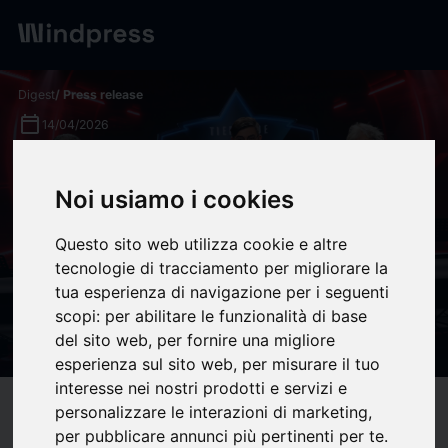
Digest
/ Press release
calendar_today
14/04/2026
Vuelve “Tierra de Talento”
Noi usiamo i cookies
con los mejores concursantes
de todas las ediciones y
Questo sito web utilizza cookie e altre
tecnologie di tracciamento per migliorare la
María del Monte como nuevo
tua esperienza di navigazione per i seguenti
miembro del jurado - 16
scopi:
per abilitare le funzionalità di base
ESCALONES PRODUCCIONES
del sito web
,
per fornire una migliore
esperienza sul sito web
,
per misurare il tuo
interesse nei nostri prodotti e servizi e
target
help
personalizzare le interazioni di marketing
,
Compatibility
per pubblicare annunci più pertinenti per te
.