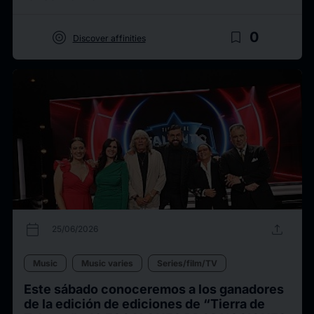
target
bookmark_border
0
Discover affinities
calendar_today
upload
25/06/2026
Music
Music varies
Series/film/TV
Este sábado conoceremos a los ganadores
de la edición de ediciones de “Tierra de