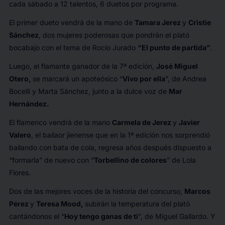
cada sábado a 12 talentos, 6 duetos por programa.
El primer dueto vendrá de la mano de
Tamara Jerez
y
Cristie
Sánchez
, dos mujeres poderosas que pondrán el plató
bocabajo con el tema de Rocío Jurado
“El punto de partida”
.
Luego, el flamante ganador de la 7ª edición,
José Miguel
Otero,
se marcará un apoteósico “
Vivo por ella
”, de Andrea
Bocelli y Marta Sánchez, junto a la dulce voz de
Mar
Hernández.
El flamenco vendrá de la mano
Carmela de Jerez
y
Javier
Valero
, el bailaor jienense que en la 1ª edición nos sorprendió
bailando con bata de cola, regresa años después dispuesto a
“formarla” de nuevo con “
Torbellino de colores
” de Lola
Flores.
Dos de las mejores voces de la historia del concurso,
Marcos
Pérez
y
Teresa Mood,
subirán la temperatura del plató
cantándonos el “
Hoy tengo ganas de ti
”, de Miguel Gallardo. Y