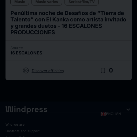
Music
Music varies
Series/film/TV
Penúltima noche de Desafíos de “Tierra de
Talento” con El Kanka como artista invitado
y grandes duetos - 16 ESCALONES
PRODUCCIONES
Source
16 ESCALONES
target
bookmark_border
0
Discover affinities
expand_more
ENGLISH
Who we are
Contacts and support