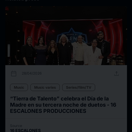
calendar_today
upload
28/04/2026
Music
Music varies
Series/film/TV
“Tierra de Talento” celebra el Día de la
Madre en su tercera noche de duetos - 16
ESCALONES PRODUCCIONES
Source
16 ESCALONES