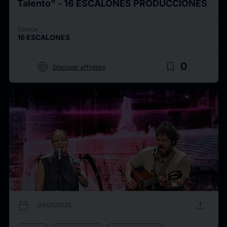
Talento” - 16 ESCALONES PRODUCCIONES
Source
16 ESCALONES
target
bookmark_border
0
Discover affinities
calendar_today
upload
03/06/2026