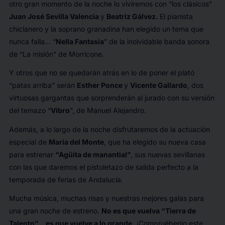
otro gran momento de la noche lo viviremos con “los clásicos”
Juan José Sevilla Valencia
y
Beatriz Gálvez.
El pianista
chiclanero y la soprano granadina han elegido un tema que
nunca falla… “
Nella Fantasía
” de la inolvidable banda sonora
de “La misión” de Morricone.
Y otros que no se quedarán atrás en lo de poner el plató
“patas arriba” serán
Esther Ponce
y
Vicente Gallardo
, dos
virtuosas gargantas que sorprenderán al jurado con su versión
del temazo “
Vibro
”, de Manuel Alejandro.
Además, a lo largo de la noche disfrutaremos de la actuación
especial de
María del Monte
, que ha elegido su nueva casa
para estrenar
“Agüita de manantial”
, sus nuevas sevillanas
con las que daremos el pistoletazo de salida perfecto a la
temporada de ferias de Andalucía.
Mucha música, muchas risas y nuestras mejores galas para
una gran noche de estreno.
No es que vuelva “Tierra de
Talento”… es que vuelve a lo grande.
¡Compruébenlo este