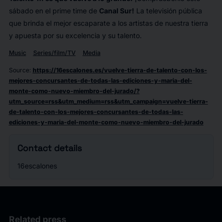
sábado en el
prime time
de
Canal Sur!
La televisión pública
que brinda el mejor escaparate a los artistas de nuestra tierra
y apuesta por su excelencia y su talento.
Music
Series/film/TV
Media
Source
:
https://16escalones.es/vuelve-tierra-de-talento-con-los-
mejores-concursantes-de-todas-las-ediciones-y-maria-del-
monte-como-nuevo-miembro-del-jurado/?
utm_source=rss&utm_medium=rss&utm_campaign=vuelve-tierra-
de-talento-con-los-mejores-concursantes-de-todas-las-
ediciones-y-maria-del-monte-como-nuevo-miembro-del-jurado
Contact details
16escalones
Related press