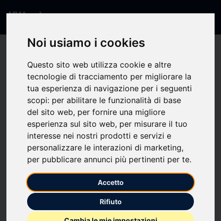
Noi usiamo i cookies
404 - Pagina non
Questo sito web utilizza cookie e altre
tecnologie di tracciamento per migliorare la
trovata
tua esperienza di navigazione per i seguenti
scopi:
per abilitare le funzionalità di base
del sito web
,
per fornire una migliore
La pagina che stai cercando non esiste o non è
esperienza sul sito web
,
per misurare il tuo
disponibile.
interesse nei nostri prodotti e servizi e
personalizzare le interazioni di marketing
,
per pubblicare annunci più pertinenti per te
.
Torna alla Home
Accetto
Rifiuto
Cambia le mie impostazioni