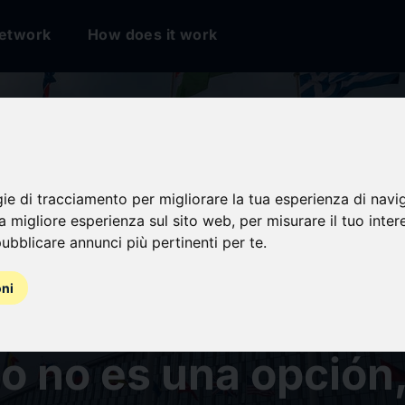
etwork
How does it work
va política de EEU
gie di tracciamento per migliorare la tua esperienza di navi
na migliore esperienza sul sito web
,
per misurare il tuo inter
ubblicare annunci più pertinenti per te
.
 a los europeos a l
oni
ficiencia en defens
o no es una opción,