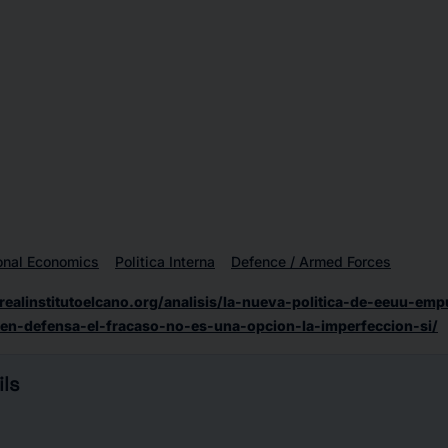
ional Economics
Politica Interna
Defence / Armed Forces
realinstitutoelcano.org/analisis/la-nueva-politica-de-eeuu-em
a-en-defensa-el-fracaso-no-es-una-opcion-la-imperfeccion-si/
ls