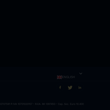
expand_more
ENGLISH
707591 P.IVA 10701020157 - R.EA. MI 1397450 - Cap. Soc. Euro 10.400