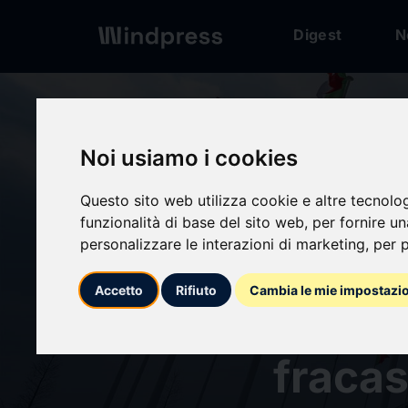
Digest
N
Digest
/ Press release
calendar_today
Noi usiamo i cookies
15/04/2026
La nue
Questo sito web utilizza cookie e altre tecnolo
funzionalità di base del sito web
,
per fornire u
personalizzare le interazioni di marketing
,
per p
empuja
Accetto
Rifiuto
Cambia le mie impostazi
autosu
fracas