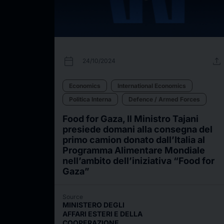
calendar_today
upload
24/10/2024
Economics
International Economics
Politica Interna
Defence / Armed Forces
Food for Gaza, Il Ministro Tajani
presiede domani alla consegna del
primo camion donato dall’Italia al
Programma Alimentare Mondiale
nell’ambito dell’iniziativa “Food for
Gaza”
Source
MINISTERO DEGLI
AFFARI ESTERI E DELLA
COOPERAZIONE