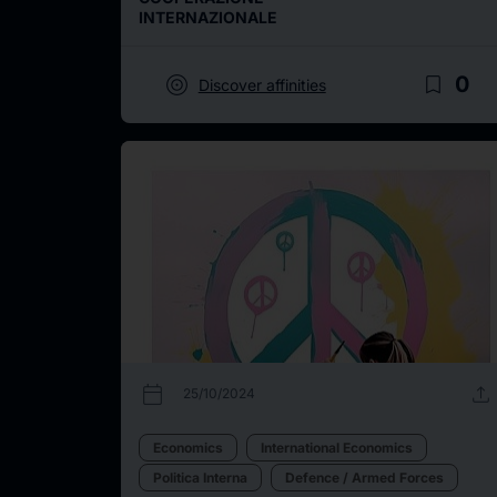
INTERNAZIONALE
target
bookmark_border
0
Discover affinities
calendar_today
upload
25/10/2024
Economics
International Economics
Politica Interna
Defence / Armed Forces