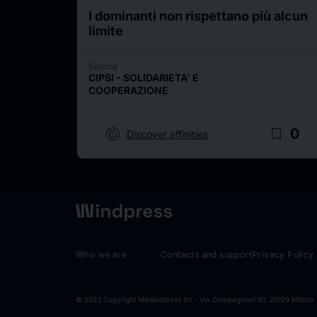
I dominanti non rispettano più alcun
limite
Source
CIPSI - SOLIDARIETA' E
COOPERAZIONE
target
bookmark_border
0
Discover affinities
Who we are
Contacts and support
Privacy Policy
© 2023 Copyright Mediaddress Srl - Via Compagnoni 30, 20129 Milano