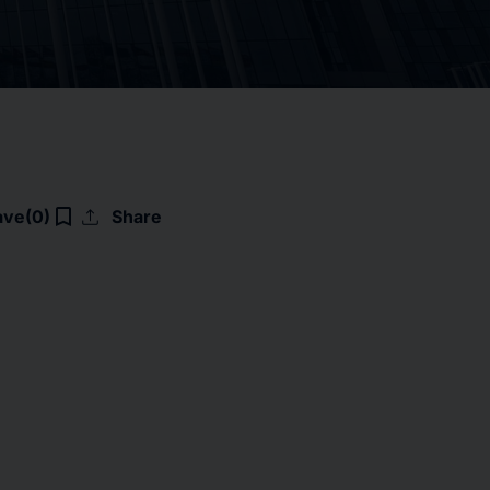
upload
bookmark_border
ave
(0)
Share