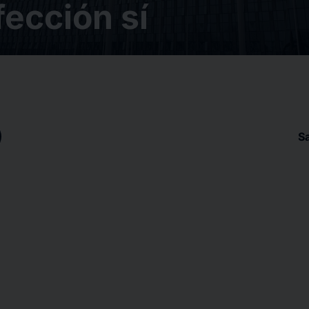
ección sí
S