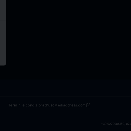
open_in_new
Termini e condizioni d'uso
Mediaddress.com
+39 0270004150, 0240