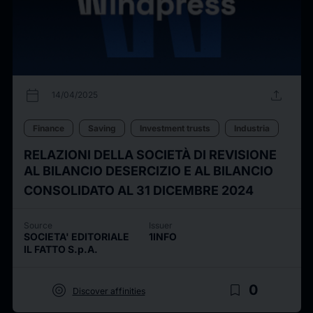
calendar_today
upload
14/04/2025
Finance
Saving
Investment trusts
Industria
RELAZIONI DELLA SOCIETÀ DI REVISIONE
AL BILANCIO DESERCIZIO E AL BILANCIO
CONSOLIDATO AL 31 DICEMBRE 2024
Source
Issuer
SOCIETA' EDITORIALE
1INFO
IL FATTO S.p.A.
target
bookmark_border
0
Discover affinities