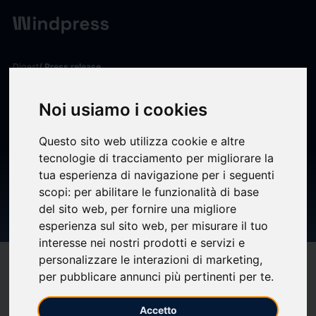
Digest
/ Press release
calendar_today
15/04/2026
Noi usiamo i cookies
Solid World Group S.p.A.:
Questo sito web utilizza cookie e altre
relazione della società di
tecnologie di tracciamento per migliorare la
revisione indipendente ai
tua esperienza di navigazione per i seguenti
sensi degli artt. 14 del d.lgs.
scopi:
per abilitare le funzionalità di base
del sito web
,
per fornire una migliore
27 gennaio 2010, n. 39
esperienza sul sito web
,
per misurare il tuo
interesse nei nostri prodotti e servizi e
personalizzare le interazioni di marketing
,
target
help
Compatibility
per pubblicare annunci più pertinenti per te
.
upload
bookmark_border
Save
(0)
Share
Accetto