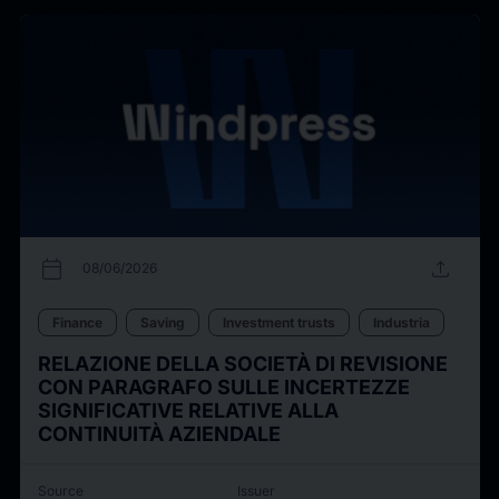
calendar_today
upload
08/06/2026
Finance
Saving
Investment trusts
Industria
RELAZIONE DELLA SOCIETÀ DI REVISIONE
CON PARAGRAFO SULLE INCERTEZZE
SIGNIFICATIVE RELATIVE ALLA
CONTINUITÀ AZIENDALE
Source
Issuer