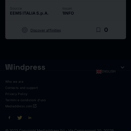
Source
Issuer
EEMS ITALIA S.p.A.
1INFO
target
bookmark_border
0
Discover affinities
expand_more
ENGLISH
Who we are
Contacts and support
Privacy Policy
Termini e condizioni d'uso
open_in_new
Mediaddress.com
© 2023 Copyright Mediaddress Srl - Via Compagnoni 30, 20129