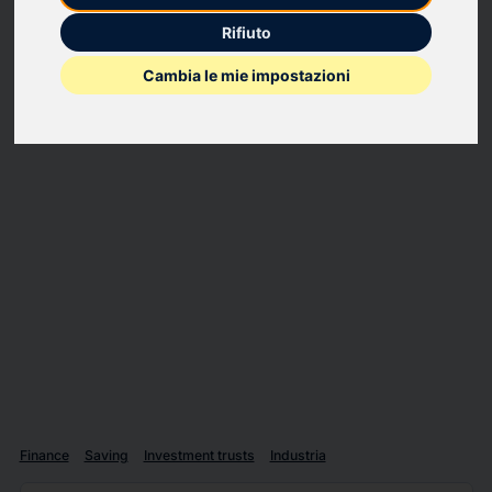
Solid World Group S.p.A.: relazione della società di revisione
Rifiuto
indipendente ai sensi degli artt. 14 del d.lgs. 27 gennaio 2010, n. 39
Cambia le mie impostazioni
Finance
Saving
Investment trusts
Industria