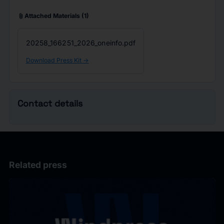
attach_file
Attached Materials
(1)
20258_166251_2026_oneinfo.pdf
Download Press Kit ->
Contact details
Related press