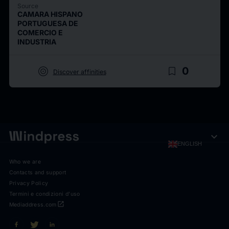
Source
CAMARA HISPANO
PORTUGUESA DE
COMERCIO E
INDUSTRIA
target
bookmark_border
0
Discover affinities
expand_more
ENGLISH
Who we are
Contacts and support
Privacy Policy
Termini e condizioni d'uso
open_in_new
Mediaddress.com