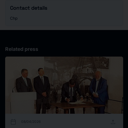
Contact details
Chp
Related press
calendar_today
upload
08/04/2026