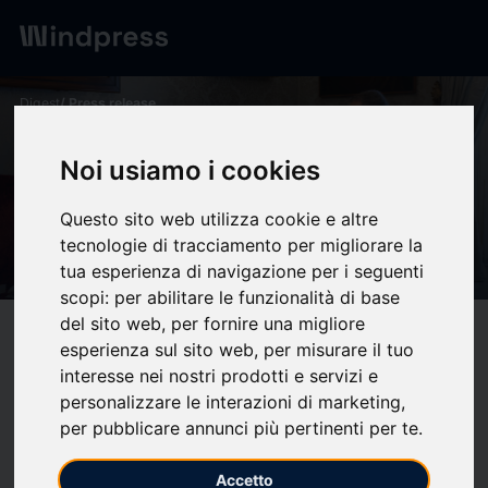
Digest
/ Press release
calendar_today
16/04/2026
Noi usiamo i cookies
Presidente da República de
Portugal recibe al Presidente
Questo sito web utilizza cookie e altre
tecnologie di tracciamento per migliorare la
de la CHP - chp
tua esperienza di navigazione per i seguenti
scopi:
per abilitare le funzionalità di base
del sito web
,
per fornire una migliore
target
help
Compatibility
esperienza sul sito web
,
per misurare il tuo
upload
bookmark_border
interesse nei nostri prodotti e servizi e
Save
(0)
Share
personalizzare le interazioni di marketing
,
per pubblicare annunci più pertinenti per te
.
Ayer, 15 de abril, el Presidente de la República recibió en
audiencia, en el Palacio de Belém, a António Calçada de Sá,
Accetto
presidente de la Cámara de Comercio de Portugal en España,