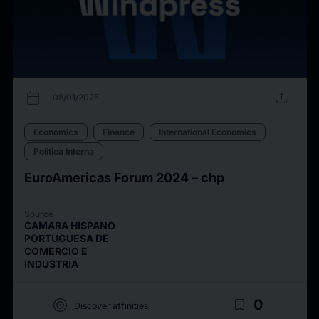
calendar_today
upload
08/01/2025
Economics
Finance
International Economics
Politica Interna
EuroAmericas Forum 2024 – chp
Source
CAMARA HISPANO
PORTUGUESA DE
COMERCIO E
INDUSTRIA
target
bookmark_border
0
Discover affinities