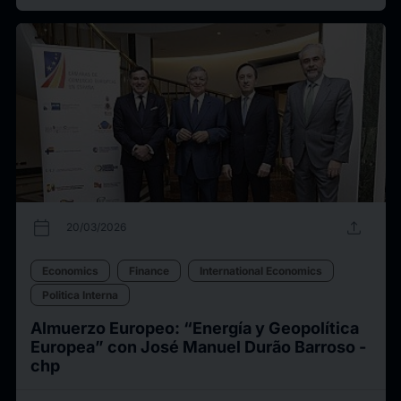
calendar_today
upload
20/03/2026
Economics
Finance
International Economics
Politica Interna
Almuerzo Europeo: “Energía y Geopolítica
Europea” con José Manuel Durão Barroso -
chp