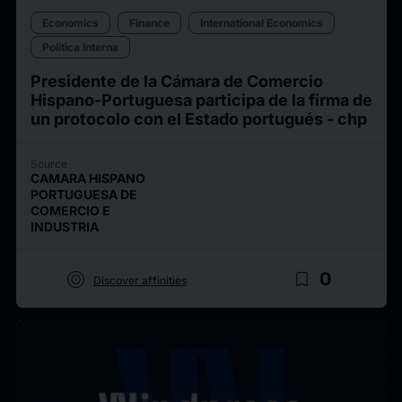
Economics
Finance
International Economics
Politica Interna
Presidente de la Cámara de Comercio
Hispano-Portuguesa participa de la firma de
un protocolo con el Estado portugués - chp
Source
CAMARA HISPANO
PORTUGUESA DE
COMERCIO E
INDUSTRIA
target
bookmark_border
0
Discover affinities