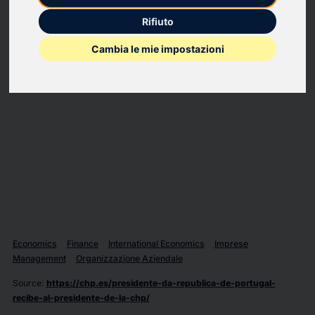
en representación del Consejo de la Diáspora Portuguesa.
Rifiuto
Cambia le mie impostazioni
Economics
Finance
International Economics
Imprese
Management
Organizzazione Aziendale
Source
:
https://chp.es/presidente-da-republica-de-portugal-
recibe-al-presidente-de-la-chp/