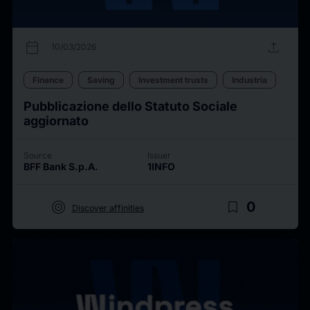
calendar_today
upload
10/03/2026
Finance
Saving
Investment trusts
Industria
Pubblicazione dello Statuto Sociale
aggiornato
Source
Issuer
BFF Bank S.p.A.
1INFO
target
bookmark_border
0
Discover affinities