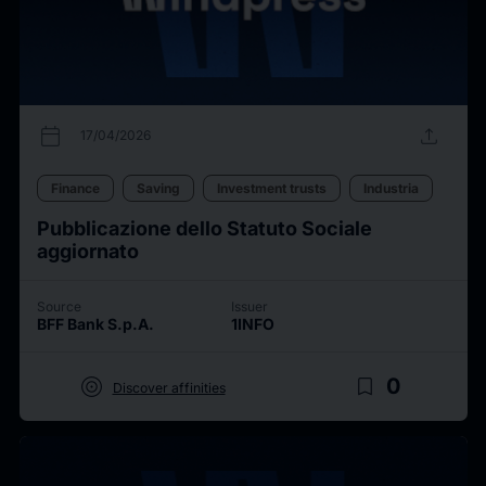
calendar_today
upload
17/04/2026
Finance
Saving
Investment trusts
Industria
Pubblicazione dello Statuto Sociale
aggiornato
Source
Issuer
BFF Bank S.p.A.
1INFO
target
bookmark_border
0
Discover affinities