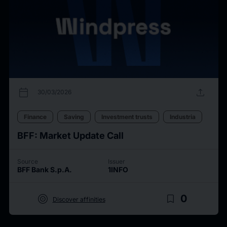
calendar_today
upload
30/03/2026
Finance
Saving
Investment trusts
Industria
BFF: Market Update Call
Source
Issuer
BFF Bank S.p.A.
1INFO
target
bookmark_border
0
Discover affinities