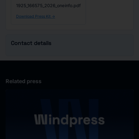
1925_166575_2026_oneinfo.pdf
Download Press Kit ->
Contact details
Related press