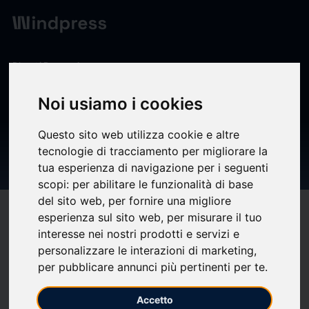
Digest
/ Press release
calendar_today
24/04/2026
Noi usiamo i cookies
Modifica al calendario
Questo sito web utilizza cookie e altre
annuale degli eventi societari
tecnologie di tracciamento per migliorare la
2026
tua esperienza di navigazione per i seguenti
scopi:
per abilitare le funzionalità di base
del sito web
,
per fornire una migliore
target
help
Compatibility
esperienza sul sito web
,
per misurare il tuo
interesse nei nostri prodotti e servizi e
upload
bookmark_border
Save
(0)
Share
personalizzare le interazioni di marketing
,
per pubblicare annunci più pertinenti per te
.
Modifica al calendario annuale degli eventi societari 2026
Accetto