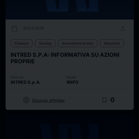
calendar_today
upload
20/04/2026
Finance
Saving
Investment trusts
Industria
INTRED S.P.A: INFORMATIVA SU AZIONI
PROPRIE
Source
Issuer
INTRED S.p.A.
1INFO
target
bookmark_border
0
Discover affinities