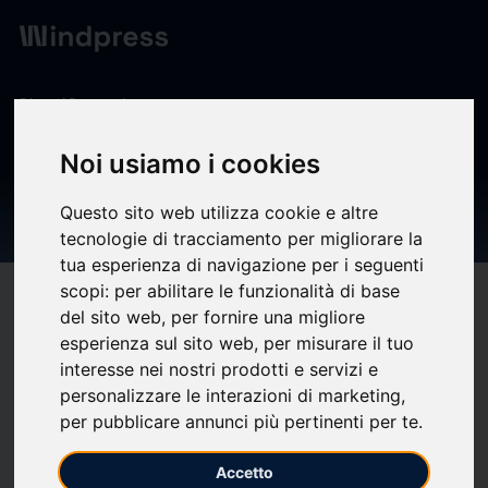
Digest
/ Press release
calendar_today
27/04/2026
Noi usiamo i cookies
INTRED S.P.A: INFORMATIVA
Questo sito web utilizza cookie e altre
SU AZIONI PROPRIE
tecnologie di tracciamento per migliorare la
tua esperienza di navigazione per i seguenti
scopi:
per abilitare le funzionalità di base
target
help
Compatibility
del sito web
,
per fornire una migliore
upload
bookmark_border
Save
(0)
Share
esperienza sul sito web
,
per misurare il tuo
interesse nei nostri prodotti e servizi e
INTRED S.P.A: INFORMATIVA SU AZIONI PROPRIE
personalizzare le interazioni di marketing
,
per pubblicare annunci più pertinenti per te
.
Accetto