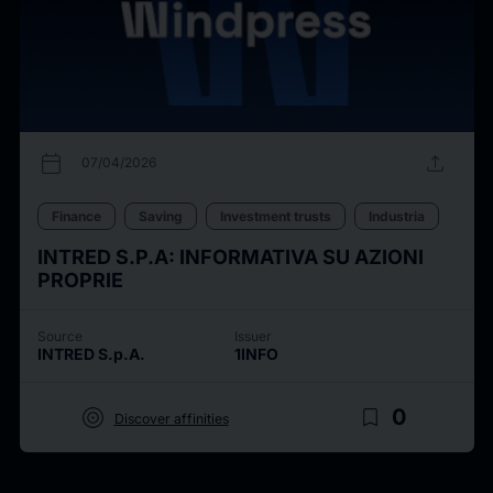
calendar_today
upload
07/04/2026
Finance
Saving
Investment trusts
Industria
INTRED S.P.A: INFORMATIVA SU AZIONI
PROPRIE
Source
Issuer
INTRED S.p.A.
1INFO
target
bookmark_border
0
Discover affinities