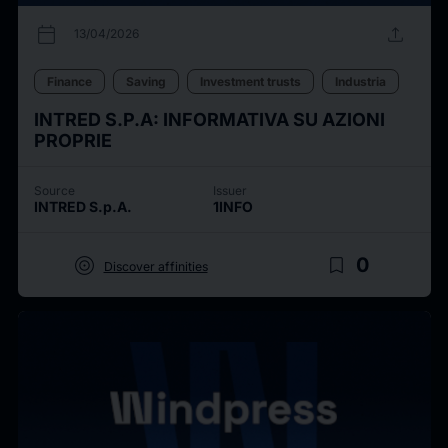
calendar_today
upload
13/04/2026
Finance
Saving
Investment trusts
Industria
INTRED S.P.A: INFORMATIVA SU AZIONI
PROPRIE
Source
Issuer
INTRED S.p.A.
1INFO
target
bookmark_border
0
Discover affinities