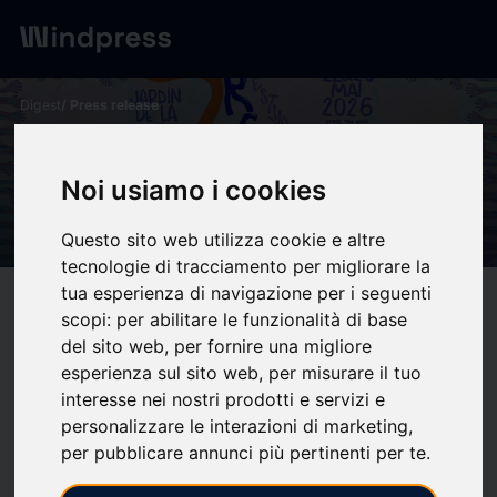
Digest
/ Press release
calendar_today
07/05/2026
Festival Refuge 2ème Edition
Noi usiamo i cookies
| IUT Bordeaux Montaigne
Questo sito web utilizza cookie e altre
tecnologie di tracciamento per migliorare la
tua esperienza di navigazione per i seguenti
target
help
Compatibility
scopi:
per abilitare le funzionalità di base
upload
bookmark_border
del sito web
,
per fornire una migliore
Save
(0)
Share
esperienza sul sito web
,
per misurare il tuo
Tout en douceur et poésie, au Refuge,
invitation à célébrer le
interesse nei nostri prodotti e servizi e
personalizzare le interazioni di marketing
,
jardin, le vivant et les arts
, sous les étoiles végétales du jardin,
per pubblicare annunci più pertinenti per te
.
situé
plaine de Bardanac
(à proximité de la Maison des
Etudiants, de l'arrêt de bus "Montaigne Montesquieu de la