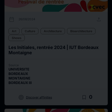
calendar_today
upload
26/08/2024
Art
Culture
Architecture
Bioarchitecture
Shows
Les Initiales, rentrée 2024 | IUT Bordeaux
Montaigne
Source
UNIVERSITE
BORDEAUX
MONTAIGNE
BORDEAUX III
target
bookmark_border
0
Discover affinities