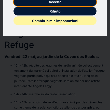
Accetto
ligne 31, avenue Jean Babin) et le samedi, au Café Culturel du
(S)pace campus.
Rifiuto
Des formats engageants, une exposition participative, de
Cambia le mie impostazioni
nombreuses occasions de se partager nos visions du refuge.
Programme du Festival
Refuge
Vendredi 22 mai, au jardin de la Cuvée des Ecolos.
10h - 12h : récolte des légumes du jardin animée collectivement
(en amont du marché solidaire) et installation de l'atelier fresque
végétale participative qui sera accessible tout au long de la
journée. L'atelier fresque végétale sera animé par une artiste
intervenante Angèle Largy.
12h - 14h : marché solidaire de l'association.
14h - 17h : au choix, atelier d'écriture animé par des bénévoles
sur le thème de la science fiction, atelier de cartographie, ou