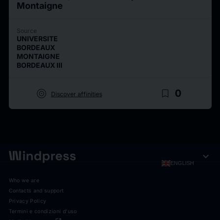
Montaigne
Source
UNIVERSITE
BORDEAUX
MONTAIGNE
BORDEAUX III
target
bookmark_border
0
Discover affinities
expand_more
ENGLISH
Who we are
Contacts and support
Privacy Policy
Termini e condizioni d'uso