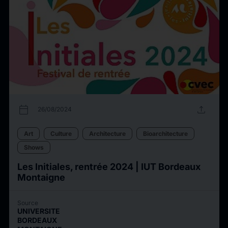
calendar_today
upload
26/08/2024
Art
Culture
Architecture
Bioarchitecture
Shows
Les Initiales, rentrée 2024 | IUT Bordeaux
Montaigne
Source
UNIVERSITE
BORDEAUX