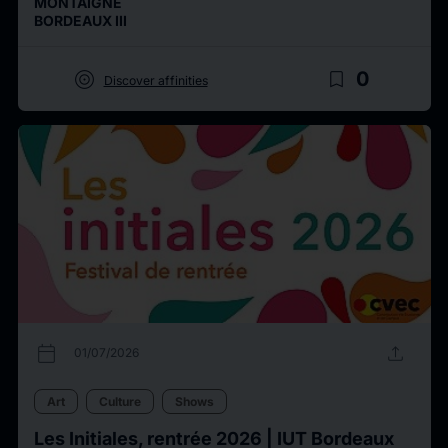
MONTAIGNE
BORDEAUX III
target
bookmark_border
0
Discover affinities
calendar_today
upload
01/07/2026
Art
Culture
Shows
Les Initiales, rentrée 2026 | IUT Bordeaux